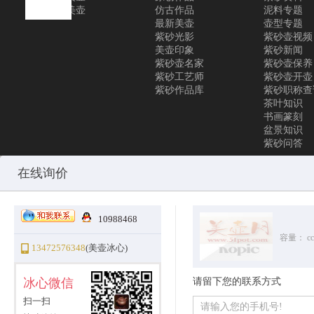
联系美壶
仿古作品
泥料专题
最新美壶
壶型专题
紫砂光影
紫砂壶视频
美壶印象
紫砂新闻
紫砂壶名家
紫砂壶保养
紫砂工艺师
紫砂壶开壶
紫砂作品库
紫砂职称查
茶叶知识
书画篆刻
盆景知识
紫砂问答
Copyright © 2010-2025 All Rights Reserved
沪ICP备12031096号-1
美
在线询价
10988468
容量：
cc
13472576348
(美壶冰心)
冰心微信
请留下您的联系方式
扫一扫