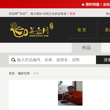
🔥 限时特惠！全
®
®
美壶网
美壶
，魅力紫砂 传统文化的追慕者！
登录
美
首 页
美
作品
首页
>
紫砂艺师
> 张亦