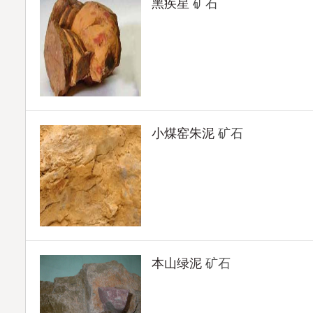
黑疾星
矿石
小煤窑朱泥
矿石
本山绿泥
矿石