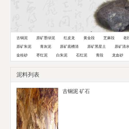
古铜泥
原矿墨绿泥
红皮龙
黄金段
芝麻段
老
原矿朱泥
青灰泥
原矿底槽清
原矿黑星土
原矿清
金桂砂
枣红泥
白朱泥
石红泥
青段
龙血砂
泥料列表
古铜泥
矿石