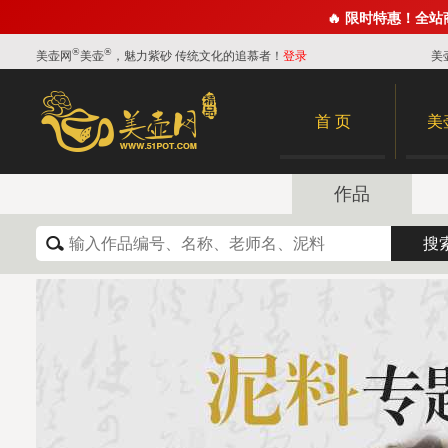
🔥 限时特惠！全
®
®
美壶网
美壶
，魅力紫砂 传统文化的追慕者！
登录
美
首 页
美
作品