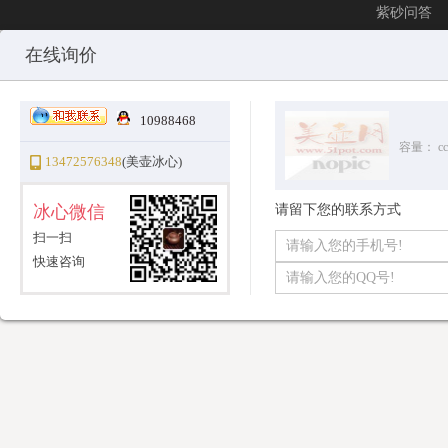
紫砂问答
Copyright © 2010-2025 All Rights Reserved
沪ICP备12031096号-1
美
在线询价
10988468
容量：
cc
13472576348
(美壶冰心)
冰心微信
请留下您的联系方式
扫一扫
快速咨询