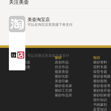
关注美壶
美壶淘宝店
可以在淘宝店里直接下单支付
美壶微店
可以在微店里直接下单支付
关于
紫砂
知识
关于美壶
原创作品
紫砂资料
联系美壶
仿古作品
泥料专题
最新美壶
壶型专题
紫砂光影
紫砂壶视频
美壶印象
紫砂新闻
紫砂壶名家
紫砂壶保养
紫砂工艺师
紫砂壶开壶
紫砂作品库
紫砂职称查
茶叶知识
书画篆刻
盆景知识