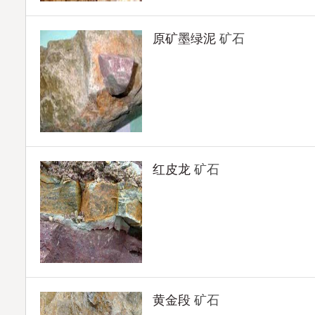
原矿墨绿泥
矿石
红皮龙
矿石
黄金段
矿石