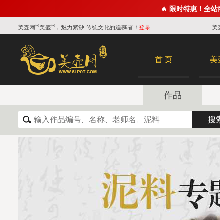
🔥 限时特惠！全
®
®
美壶网
美壶
，魅力紫砂 传统文化的追慕者！
登录
美
首 页
美
作品