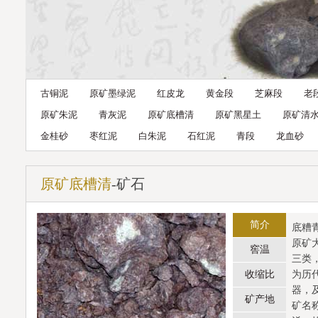
古铜泥
原矿墨绿泥
红皮龙
黄金段
芝麻段
老
原矿朱泥
青灰泥
原矿底槽清
原矿黑星土
原矿清
金桂砂
枣红泥
白朱泥
石红泥
青段
龙血砂
原矿底槽清
-矿石
简介
底糟
原矿
窖温
三类
收缩比
为历
器，
矿产地
矿名