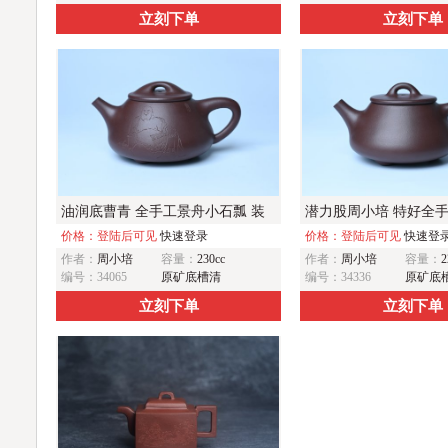
立刻下单
立刻下单
油润底曹青 全手工景舟小石瓢 装
潜力股周小培 特好全
饰人物 特文气
价格：登陆后可见
快速登录
盖石瓢茶壶 壶特好 期
价格：登陆后可见
快速登
作者：
周小培
容量：
230cc
作者：
周小培
容量：
2
编号：34065
原矿底槽清
编号：34336
原矿底
立刻下单
立刻下单