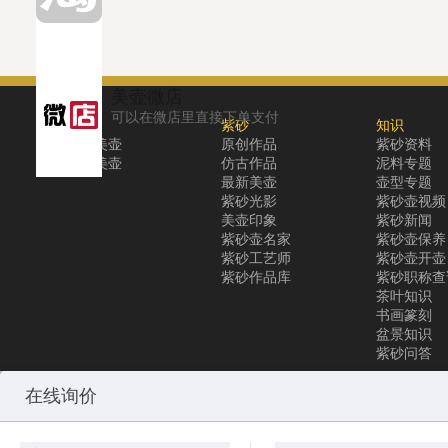
美壶微店
可以在微店里直接下单支付
关于
紫砂
知识
关于美壶
原创作品
紫砂资料
联系美壶
仿古作品
泥料专题
最新美壶
壶型专题
紫砂光影
紫砂壶视频
美壶印象
紫砂新闻
紫砂壶名家
紫砂壶保养
紫砂工艺师
紫砂壶开壶
紫砂作品库
紫砂职称查
茶叶知识
书画篆刻
盆景知识
紫砂问答
Copyright © 2010-2025 All Rights Reserved
沪ICP备12031096号-1
美
在线询价