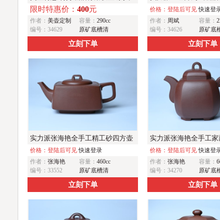
限时特惠价：
400
元
最爱
葡萄树桩壶
价格：登陆后可见
快速登
作者：
美壶定制
容量：
290cc
作者：
周斌
容量：
2
编号：34629
原矿底槽清
编号：34626
原矿底
立刻下单
立刻下单
实力派张海艳全手工精工砂四方壶
实力派张海艳全手工家
做工一流
价格：登陆后可见
快速登录
工福临八方壶 气势磅
价格：登陆后可见
快速登
作者：
张海艳
容量：
460cc
作者：
张海艳
容量：
6
编号：33552
原矿底槽清
编号：34270
原矿底
立刻下单
立刻下单