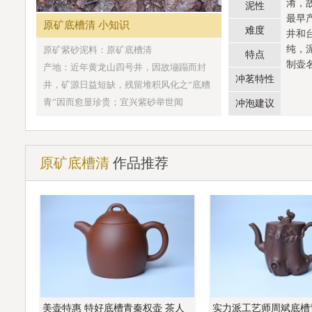
淆，
泥性
最早
原矿底槽清 小知识
难度
井和
纯，
原矿紫砂泥料：原矿底槽清
特点
制壶
产地：近年黄龙山四号井，因故塴蹋而封
冲茗特性
井，矿源日益短缺，残留堆积风化之“底糟
青”因而愈显珍贵；宜兴紫砂举世闻
冲泡建议
原矿底槽清
作品推荐
美壶特惠 特好底槽青秦权壶 茶人
实力派工艺师周斌底槽