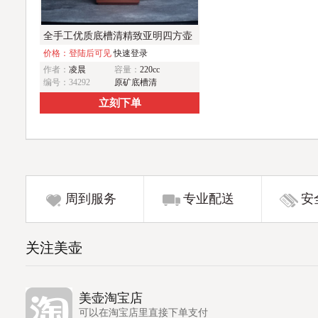
全手工优质底槽清精致亚明四方壶
装饰清供图 特文气
价格：登陆后可见
快速登录
作者：
凌晨
容量：
220cc
编号：34292
原矿底槽清
立刻下单
周到服务
专业配送
安
关注美壶
美壶淘宝店
可以在淘宝店里直接下单支付