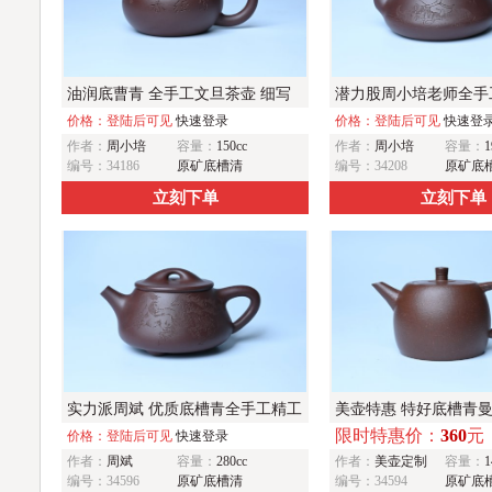
油润底曹青 全手工文旦茶壶 细写
潜力股周小培老师全手
茶经煮香雪 闲趣图 特文气 期待与
价格：登陆后可见
快速登录
德壶（借问酒家何处有
价格：登陆后可见
快速登
作者：
周小培
容量：
150cc
作者：
周小培
容量：
1
亲结缘
杏花村 期待与您结缘
编号：34186
原矿底槽清
编号：34208
原矿底
立刻下单
立刻下单
实力派周斌 优质底槽青全手工精工
美壶特惠 特好底槽青
限时特惠价：
360
元
满瓢壶 范小君徒杨志超装饰七骏图
价格：登陆后可见
快速登录
茶人醉爱
作者：
周斌
容量：
280cc
作者：
美壶定制
容量：
1
编号：34596
原矿底槽清
编号：34594
原矿底