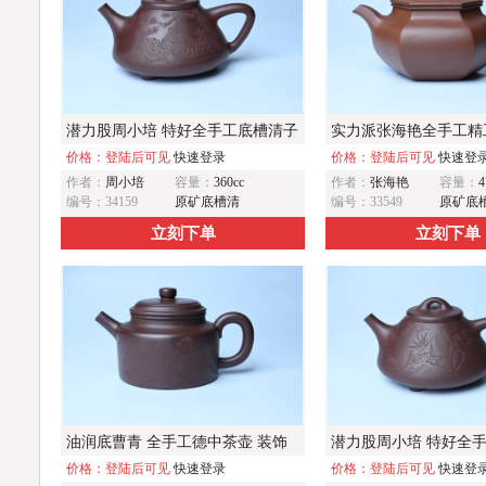
潜力股周小培 特好全手工底槽清子
实力派张海艳全手工精
冶石瓢 此是诗仙坡老作 与君同试
价格：登陆后可见
快速登录
壶 气势磅礴 线面挺括
价格：登陆后可见
快速登
作者：
周小培
容量：
360cc
作者：
张海艳
容量：
4
雨前茶
编号：34159
原矿底槽清
编号：33549
原矿底
立刻下单
立刻下单
油润底曹青 全手工德中茶壶 装饰
潜力股周小培 特好全
人物特文气
价格：登陆后可见
快速登录
冶石瓢 助工装饰品茶玩
价格：登陆后可见
快速登