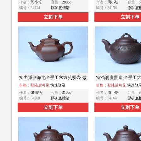
作者：
周小培
容量：
280cc
作者：
周小培
容量：
3
气
编号：34134
原矿底槽清
编号：34156
原矿底
立刻下单
立刻下单
实力派张海艳全手工六方笑樱壶 做
特油润底曹青 全手工
工灰常精致 气韵流畅
价格：登陆后可见
快速登录
卡盖难度相当大 明月松
价格：登陆后可见
快速登
作者：
张海艳
容量：
310cc
作者：
周小培
容量：
3
石上流 期待与亲结缘
编号：34269
原矿底槽清
编号：34164
原矿底
立刻下单
立刻下单