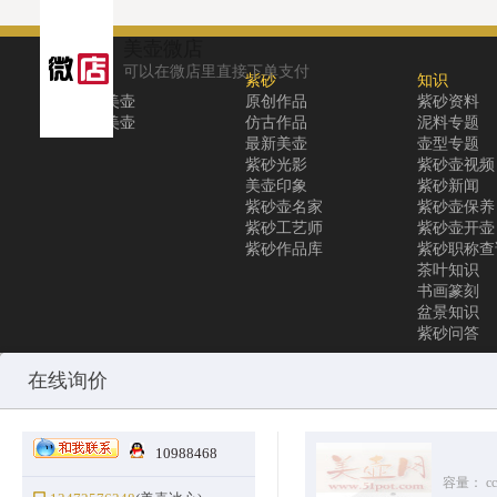
美壶微店
可以在微店里直接下单支付
关于
紫砂
知识
关于美壶
原创作品
紫砂资料
联系美壶
仿古作品
泥料专题
最新美壶
壶型专题
紫砂光影
紫砂壶视频
美壶印象
紫砂新闻
紫砂壶名家
紫砂壶保养
紫砂工艺师
紫砂壶开壶
紫砂作品库
紫砂职称查
茶叶知识
书画篆刻
盆景知识
紫砂问答
Copyright © 2010-2025 All Rights Reserved
沪ICP备12031096号-1
美
在线询价
10988468
容量：
cc