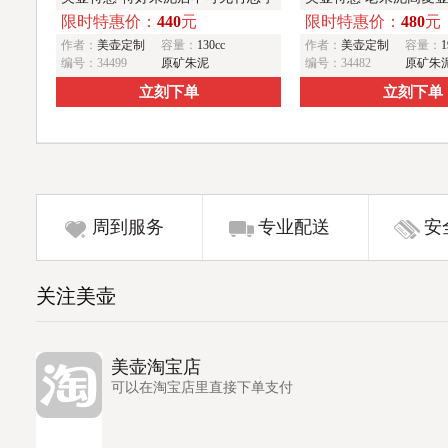
限时特惠价：
440
元
限时特惠价：
480
元
壶 茶人醉爱
作者：
美壶定制
容量：
130cc
作者：
美壶定制
容量：
1
编号：34499
原矿朱泥
编号：34482
原矿朱
立刻下单
立刻下单
周到服务
专业配送
安
关注美壶
美壶淘宝店
可以在淘宝店里直接下单支付