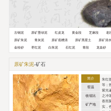
古铜泥
原矿墨绿泥
红皮龙
黄金段
芝麻段
老
原矿朱泥
青灰泥
原矿底槽清
原矿黑星土
原矿清
金桂砂
枣红泥
白朱泥
石红泥
青段
龙血砂
原矿朱泥
-矿石
简介
朱红
等；
窖温
紫光
收缩比
之冲
香而
矿产地
实，