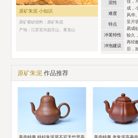
佳，
泥性
成，
原矿朱泥 小知识
难度
风华
呈片
原矿紫砂泥料：原矿朱泥
特点
易成
产地：江苏宜兴赵庄山、黄龙山
冲茗特性
较久
再经
冲泡建议
后，
原矿朱泥
作品推荐
美壶特惠 特好朱泥居不可无竹思亭
美壶特惠 老朱泥高菱壶