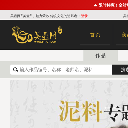
🔥 限时特惠！全
®
®
美壶网
美壶
，魅力紫砂 传统文化的追慕者！
登录
美
首 页
美
作品