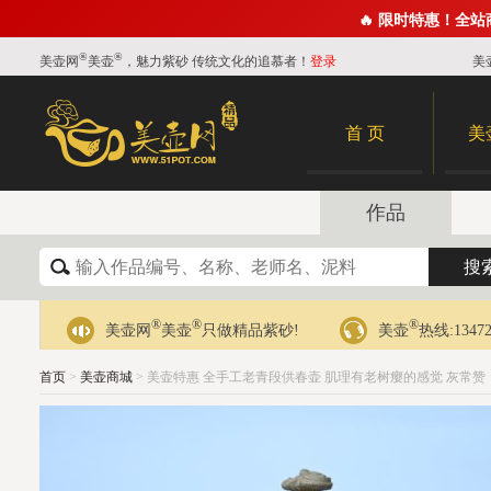
🔥 限时特惠！全
®
®
美壶网
美壶
，魅力紫砂 传统文化的追慕者！
登录
美
首 页
美
作品
®
®
®
美壶网
美壶
只做精品紫砂!
美壶
热线:13472
首页
>
美壶商城
> 美壶特惠 全手工老青段供春壶 肌理有老树瘿的感觉 灰常赞