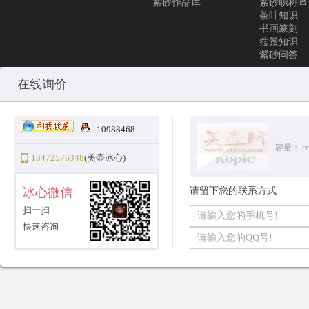
紫砂作品库
紫砂职称查
茶叶知识
书画篆刻
盆景知识
紫砂问答
Copyright © 2010-2025 All Rights Reserved
沪ICP备12031096号-1
美
在线询价
10988468
容量：
cc
13472576348
(美壶冰心)
冰心微信
请留下您的联系方式
扫一扫
快速咨询