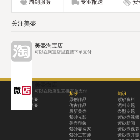
周到服务
专业配送
安
关注美壶
美壶淘宝店
可以在淘宝店里直接下单支付
美壶微店
可以在微店里直接下单支付
关于
紫砂
知识
关于美壶
原创作品
紫砂资料
联系美壶
仿古作品
泥料专题
最新美壶
壶型专题
紫砂光影
紫砂壶视频
美壶印象
紫砂新闻
紫砂壶名家
紫砂壶保养
紫砂工艺师
紫砂壶开壶