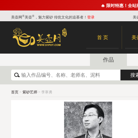
🔥 限时特惠！全
®
®
美壶网
美壶
，魅力紫砂 传统文化的追慕者！
登录
美
首 页
美
作品
首页
>
紫砂艺师
> 李寒勇