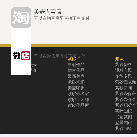
美壶淘宝店
可以在淘宝店里直接下单支付
美壶微店
可以在微店里直接下单支付
关于
紫砂
知识
关于美壶
原创作品
紫砂资料
联系美壶
仿古作品
泥料专题
最新美壶
壶型专题
紫砂光影
紫砂壶视频
美壶印象
紫砂新闻
紫砂壶名家
紫砂壶保养
紫砂工艺师
紫砂壶开壶
紫砂作品库
紫砂职称查
茶叶知识
书画篆刻
盆景知识
紫砂问答