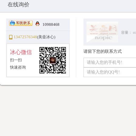
Copyright © 2010-2025 All Rights Reserved
沪ICP备12031096号-1
美
在线询价
10988468
容量：
cc
13472576348
(美壶冰心)
冰心微信
请留下您的联系方式
扫一扫
快速咨询