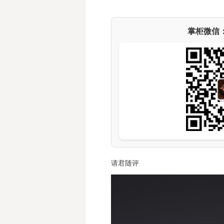
掌柜微信
请君随评