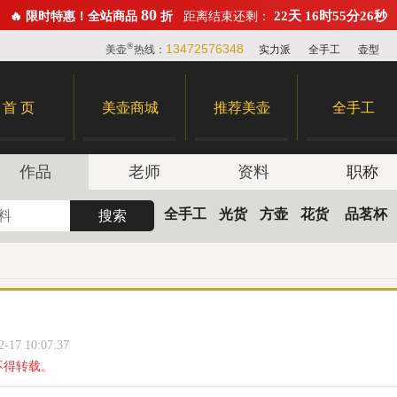
80
22天 16时55分24秒
🔥 限时特惠！全站商品
折
距离结束还剩：
®
13472576348
美壶
热线：
实力派
全手工
壶型
首 页
美壶商城
推荐美壶
全手工
作品
老师
资料
职称
全手工
光货
方壶
花货
品茗杯
7 10:07:37
不得转载。