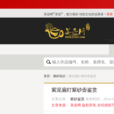
®
®
美壶网
美壶
，魅力紫砂 传统文化的追慕者！
登录
首页
>
紫砂知识
> 紫泥扁灯紫砂壶鉴赏
紫泥扁灯紫砂壶鉴赏
文章分类：
紫砂鉴赏
发布时间：2014-02-1
文章来源： 美壶网 版权所有,未经授权