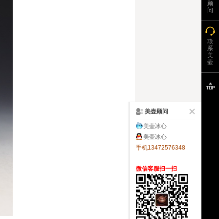
顾
问
联
系
美
壶
美壶顾问
美壶冰心
美壶冰心
手机13472576348
微信客服扫一扫