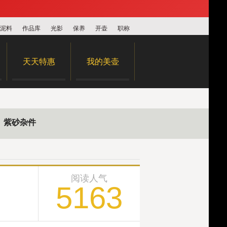
泥料
作品库
光影
保养
开壶
职称
天天特惠
我的美壶
紫砂杂件
阅读人气
5163