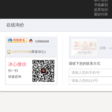
茶叶知识
书画篆刻
盆景知识
紫砂问答
Copyright © 2010-2025 All Rights Reserved
沪ICP备12031096号-1
美
在线询价
10988468
容量：
cc
13472576348
(美壶冰心)
冰心微信
请留下您的联系方式
扫一扫
快速咨询