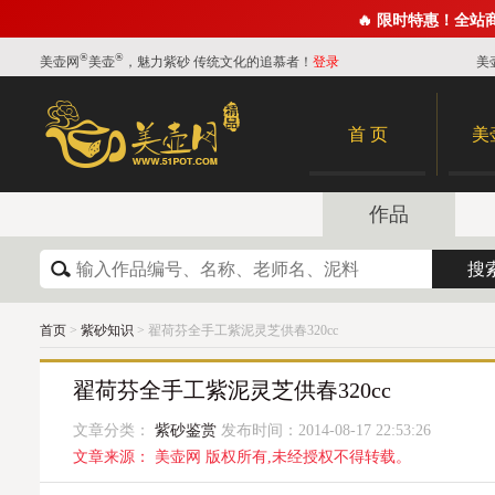
🔥 限时特惠！全站
®
®
美壶网
美壶
，魅力紫砂 传统文化的追慕者！
登录
美
首 页
美
作品
首页
>
紫砂知识
> 翟荷芬全手工紫泥灵芝供春320cc
翟荷芬全手工紫泥灵芝供春320cc
文章分类：
紫砂鉴赏
发布时间：2014-08-17 22:53:26
文章来源： 美壶网 版权所有,未经授权不得转载。