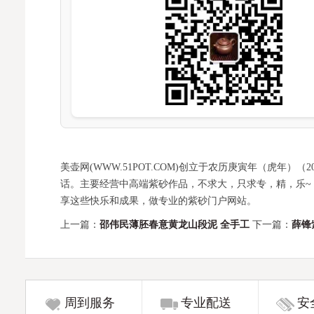
美壶网(WWW.51POT.COM)创立于农历庚寅年（虎年
话。主要经营中高端紫砂作品，不求大，只求专，精，乐~
享这些快乐和成果，做专业的紫砂门户网站。
上一篇：
邵伟民薄胚春意黄龙山段泥 全手工
下一篇：
薛锋
周到服务
专业配送
安