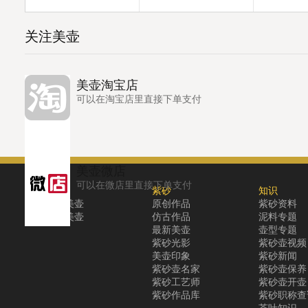
关注美壶
美壶淘宝店
可以在淘宝店里直接下单支付
美壶微店
可以在微店里直接下单支付
关于
紫砂
知识
关于美壶
原创作品
紫砂资料
联系美壶
仿古作品
泥料专题
最新美壶
壶型专题
紫砂光影
紫砂壶视频
美壶印象
紫砂新闻
紫砂壶名家
紫砂壶保养
紫砂工艺师
紫砂壶开壶
紫砂作品库
紫砂职称查