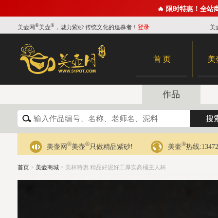
🔥 限时特惠！全站
®
®
美壶网
美壶
，魅力紫砂 传统文化的追慕者！
登录
美
首 页
美
作品
®
®
®
美壶网
美壶
只做精品紫砂!
美壶
热线:13472
首页
>
美壶商城
> 美杯特惠 精品好泥好工厚实高桶主人杯