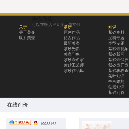
美壶微店
可以在微店里直接下单支付
关于
紫砂
知识
关于美壶
原创作品
紫砂资料
联系美壶
仿古作品
泥料专题
最新美壶
壶型专题
紫砂光影
紫砂壶视频
美壶印象
紫砂新闻
紫砂壶名家
紫砂壶保养
紫砂工艺师
紫砂壶开壶
紫砂作品库
紫砂职称查
茶叶知识
书画篆刻
盆景知识
紫砂问答
Copyright © 2010-2025 All Rights Reserved
沪ICP备12031096号-1
美
在线询价
10988468