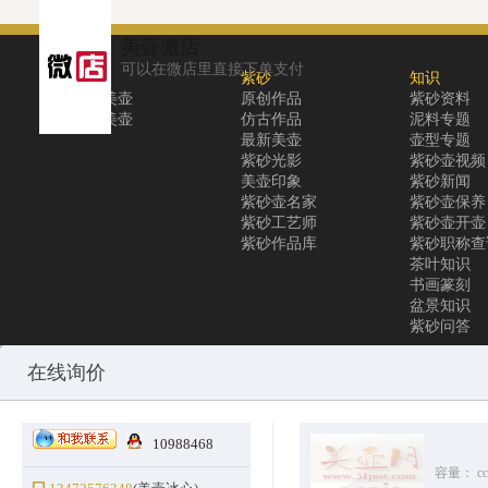
美壶微店
可以在微店里直接下单支付
关于
紫砂
知识
关于美壶
原创作品
紫砂资料
联系美壶
仿古作品
泥料专题
最新美壶
壶型专题
紫砂光影
紫砂壶视频
美壶印象
紫砂新闻
紫砂壶名家
紫砂壶保养
紫砂工艺师
紫砂壶开壶
紫砂作品库
紫砂职称查
茶叶知识
书画篆刻
盆景知识
紫砂问答
Copyright © 2010-2025 All Rights Reserved
沪ICP备12031096号-1
美
在线询价
10988468
容量：
cc