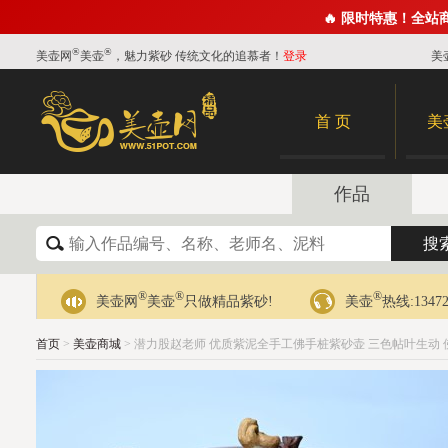
🔥 限时特惠！全站
®
®
美壶网
美壶
，魅力紫砂 传统文化的追慕者！
登录
美
首 页
美
作品
®
®
®
美壶网
美壶
只做精品紫砂!
美壶
热线:13472
首页
>
美壶商城
> 潜力股赵老师 优质紫泥全手工佛手桩紫砂壶 三色帖叶生动 