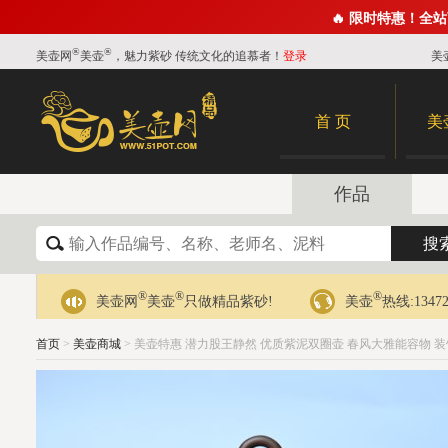
🔥 限时特惠！全
®
®
美壶网
美壶
，魅力紫砂 传统文化的追慕者！
登录
美
首 页
美
作品
®
®
®
美壶网
美壶
只做精品紫砂!
美壶
热线:13472
首页
>
美壶商城
> 美壶特惠 潜力股王静然 优质紫泥双圈壶 春风大雅能容物 