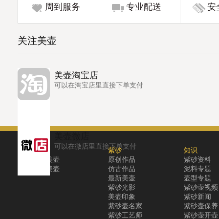
周到服务
专业配送
安
关注美壶
美壶淘宝店
可以在淘宝店里直接下单支付
美壶微店
可以在微店里直接下单支付
关于
紫砂
知识
关于美壶
原创作品
紫砂资料
联系美壶
仿古作品
泥料专题
最新美壶
壶型专题
紫砂光影
紫砂壶视频
美壶印象
紫砂新闻
紫砂壶名家
紫砂壶保养
紫砂工艺师
紫砂壶开壶