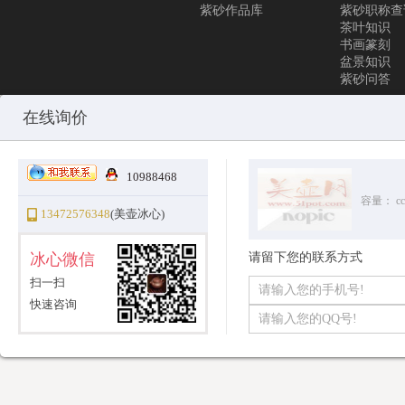
紫砂作品库
紫砂职称查
茶叶知识
书画篆刻
盆景知识
紫砂问答
Copyright © 2010-2025 All Rights Reserved
沪ICP备12031096号-1
美
在线询价
10988468
容量：
cc
13472576348
(美壶冰心)
冰心微信
请留下您的联系方式
扫一扫
快速咨询