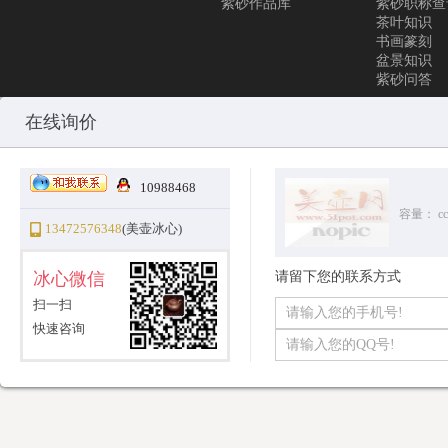
紫砂作品库
紫砂职称查
茶叶知识
书画篆刻
盆景知识
紫砂问答
Copyright © 2010-2025 All Rights Reserved
沪ICP备12031096号-1
美
在线询价
10988468
容量：
cc
13472576348
(美壶冰心)
冰心微信
请留下您的联系方式
扫一扫
快速咨询