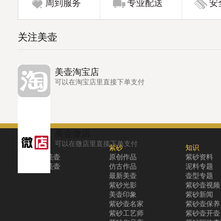
周到服务
专业配送
安
关注美壶
美壶淘宝店
可以在淘宝店里直接下单支付
美壶微店
可以在微店里直接下单支付
关于
紫砂
知识
关于美壶
原创作品
紫砂资料
联系美壶
仿古作品
泥料专题
最新美壶
壶型专题
紫砂光影
紫砂壶视频
美壶印象
紫砂新闻
紫砂壶名家
紫砂壶保养
紫砂工艺师
紫砂壶开壶