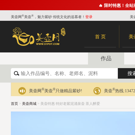
🔥 限时特惠！全
®
®
美壶网
美壶
，魅力紫砂 传统文化的追慕者！
登录
美
首 页
美
作品
®
®
®
美壶网
美壶
只做精品紫砂!
美壶
热线:13472
首页
>
美壶商城
> 美壶特惠 特好老紫泥涌泉壶 茶人醉爱