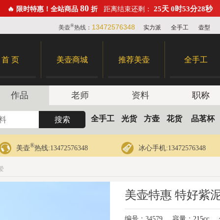
80
25天 0时53分27秒
🔥 限时特惠！全站商品
折
距离结束还剩：
®
13472576348
美壶
热线：
实力派
全手工
壶型
首 页
美壶商城
推荐美壶
全手工
作品
老师
资料
职称
全手工
光货
方壶
花货
品茗杯
®
美壶
热线:13472576348
冰心手机:13472576348
爱
美壶特惠 特好紫
编号：34579
容量：
215cc