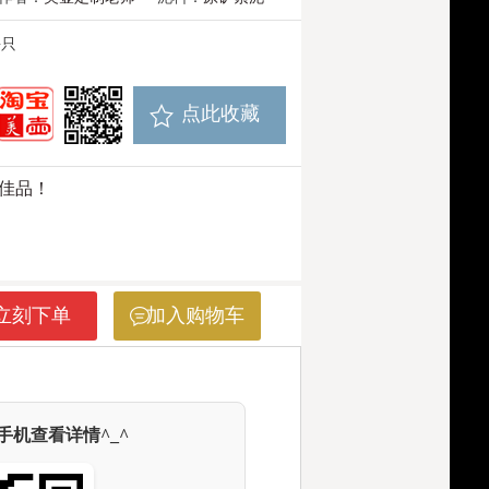
每只
点此收藏
佳品！
立刻下单
加入购物车
机查看详情^_^