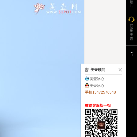
顾
问
联
系
美
壶
美壶顾问
美壶冰心
美壶冰心
手机13472576348
微信客服扫一扫