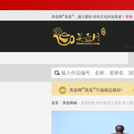
®
®
美壶网
美壶
，魅力紫砂 传统文化的追慕者！
登录
®
®
美壶网
美壶
只做精品紫砂!
首页
>
美壶商城
> 美壶特惠 特好紫泥玉笠壶 茶人醉