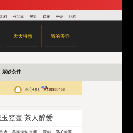
泥料
作品库
光影
保养
开壶
职称
天天特惠
我的美壶
紫砂杂件
冰心QQ:
10988468
泥玉笠壶 茶人醉爱
作者：
美壶定制老师
泥料：
原矿紫泥