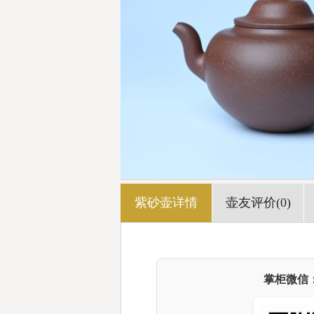
紫砂壶详情
壶友评价(0)
掌柜微信