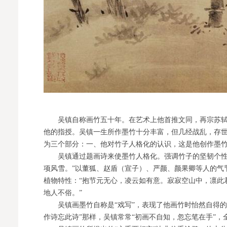
吴镇自称画竹五十年。在艺术上他首推文同，再宗苏轼，
他的指授。吴镇一生所作墨竹十分丰富，但几经战乱，存
为三个部分：一、他对竹子人格化的认识，这是他创作墨
吴镇通过题画诗来使墨竹人格化。强调竹子的坚韧个性。
项风雪。”以董狐、赵盾（宣子）、严颜、颜果卿等人的气
植物特性：“抱节元无心，凌云如有意。寂寂空山中
，凛此
地人不俗。”
吴镇画墨竹自称是“戏写”，表现了他画竹时怡然自得的心
作诗忘此诗”那样
，吴镇常常“初画不自知，忽忘笔在手”