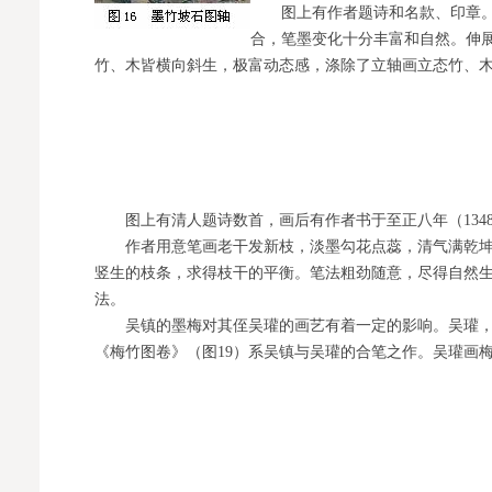
图上有作者题诗和名款、印章。作
合，笔墨变化十分丰富和自然。伸
竹、木皆横向斜生，极富动态感，涤除了立轴画立态竹、
图上有清人题诗数首，画后有作者书于至正八年（134
作者用意笔画老干发新枝，淡墨勾花点蕊，清气满乾坤
竖生的枝条，求得枝干的平衡。笔法粗劲随意，尽得自然
法。
吴镇的墨梅对其侄吴瓘的画艺有着一定的影响。吴瓘，
《梅竹图卷》（图19）系吴镇与吴瓘的合笔之作。吴瓘画