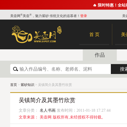
🔥 限时特惠！全
®
®
美壶网
美壶
，魅力紫砂 传统文化的追慕者！
登录
美
首 页
美
作品
首页
>
紫砂知识
> 吴镇简介及其墨竹欣赏
吴镇简介及其墨竹欣赏
文章分类：
名人书画
发布时间：2011-01-18 17:27:44
文章来源： 美壶网 版权所有,未经授权不得转载。