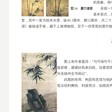
的形象。画
吴镇一生绘
基本形式，
套，其中一套为纸本水墨，纵40.3厘米、横52厘米，共
谱》被裱成手卷，藏于上海博物馆。至于一些零星的墨竹散
图上有作者题诗：“与可画竹不见
落碧箨，谡谡好风来旧枝。信看雷雨
兴吴镇仲圭书画记”。
此图的布局、构思和意境与他的《
笔法劲利爽快、利落简洁，似闻其