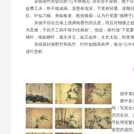
吴镇画竹所提出的“心手两相忘”决非信手涂鸦，他十分
徒费工夫，终不能成画。濡墨有浅深，下笔有轻重。逆顺往
乱、叶似刀截、身如板束、粗俗狼藉，认为行笔要“驰骋于
吴镇不但在总体上强调画墨竹的法度，而且对细微之处的
为至难
，于此不工则不得为佳画矣”。他说：画竹须“下笔
桃叶，细如柳叶，孤生并立，如又如井，太长太短，蛇形鱼
吴镇喜好画野竹和风竹，叶叶如闻风有声，每当“心中有
进行赏析。
据作者款识
册中多并书
同；写其生
历历在目。
节处用笔繁
造型的遗韵