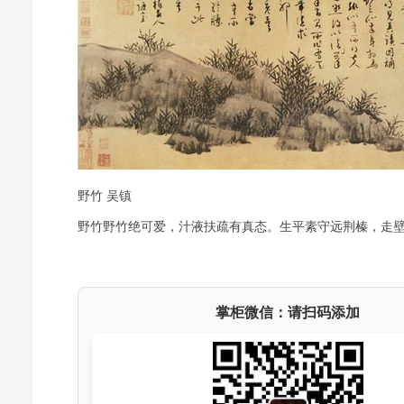
野竹 吴镇
野竹野竹绝可爱，汁液扶疏有真态。生平素守远荆榛，走壁
掌柜微信：请扫码添加