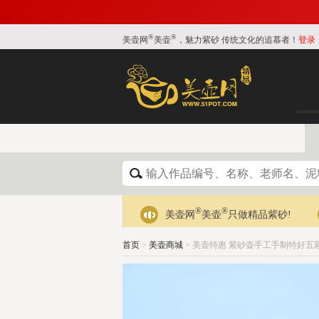
®
®
美壶网
美壶
，魅力紫砂 传统文化的追慕者！
登录
®
®
美壶网
美壶
只做精品紫砂!
首页
>
美壶商城
> 美壶特惠 紫砂壶手工手制特好五彩