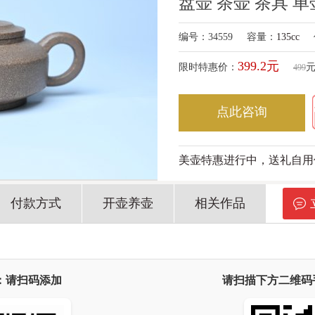
盘壶 茶壶 茶具 单
编号：34559
容量：
135cc
399.2元
限时特惠价：
499
点此咨询
美壶特惠进行中，送礼自用
付款方式
开壶养壶
相关作品
：请扫码添加
请扫描下方二维码手