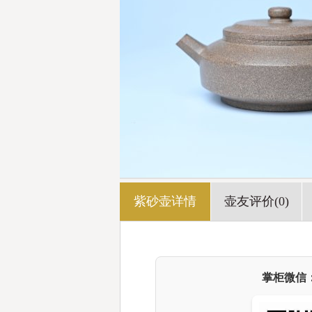
紫砂壶详情
壶友评价(0)
掌柜微信