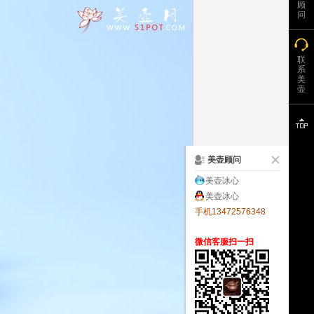
顾
问
联
系
美
壶
美壶顾问
美壶冰心
美壶冰心
手机13472576348
微信客服扫一扫