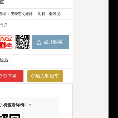
壶
作者：
美壶定制老师
泥料：
老段泥
元每只
点此收藏
佳品！
立刻下单
加入购物车
机查看详情^_^