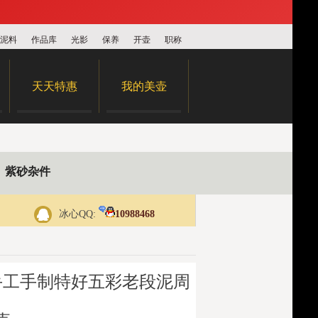
泥料
作品库
光影
保养
开壶
职称
天天特惠
我的美壶
紫砂杂件
冰心QQ:
10988468
手工手制特好五彩老段泥周