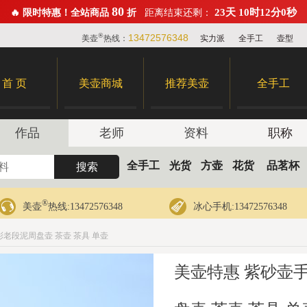
80
23天 10时11分59秒
🔥 限时特惠！全站商品
折
距离结束还剩：
®
13472576348
美壶
热线：
实力派
全手工
壶型
首 页
美壶商城
推荐美壶
全手工
作品
老师
资料
职称
全手工
光货
方壶
花货
品茗杯
®
美壶
热线:13472576348
冰心手机:13472576348
老段泥周盘壶 茶壶 茶具 单壶
美壶特惠 紫砂壶