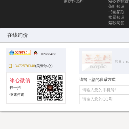
紫砂作品库
紫砂职称查
茶叶知识
书画篆刻
盆景知识
紫砂问答
Copyright © 2010-2025 All Rights Reserved
沪ICP备12031096号-1
美
在线询价
10988468
容量：
cc
13472576348
(美壶冰心)
冰心微信
请留下您的联系方式
扫一扫
快速咨询