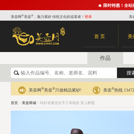
🔥 限时特惠！全
®
®
美壶网
美壶
，魅力紫砂 传统文化的追慕者！
登录
美
首 页
美
作品
®
®
®
美壶网
美壶
只做精品紫砂!
美壶
热线:13472
首页
>
美壶商城
> 特好老紫泥全手工寿桃壶 茶人醉爱