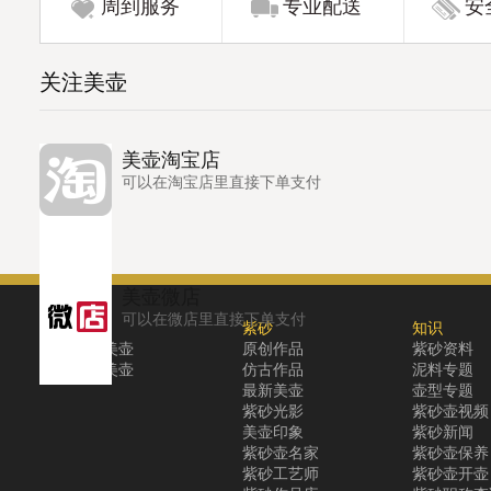
周到服务
专业配送
安
关注美壶
美壶淘宝店
可以在淘宝店里直接下单支付
美壶微店
可以在微店里直接下单支付
关于
紫砂
知识
关于美壶
原创作品
紫砂资料
联系美壶
仿古作品
泥料专题
最新美壶
壶型专题
紫砂光影
紫砂壶视频
美壶印象
紫砂新闻
紫砂壶名家
紫砂壶保养
紫砂工艺师
紫砂壶开壶