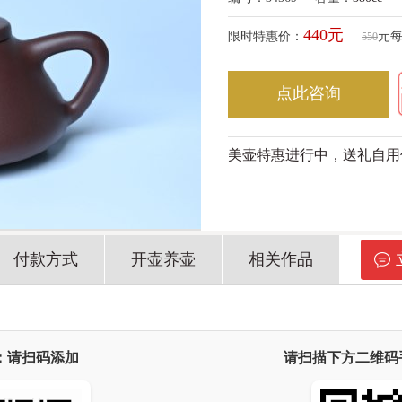
440元
限时特惠价：
元
550
点此咨询
美壶特惠进行中，送礼自用
付款方式
开壶养壶
相关作品
：请扫码添加
请扫描下方二维码手