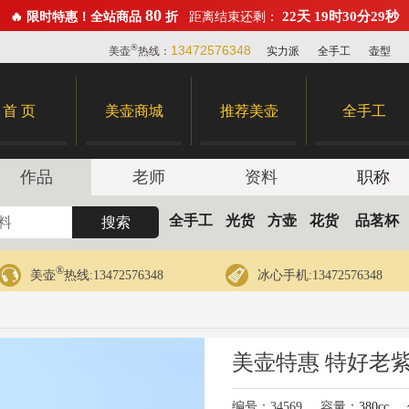
80
22天 19时30分28秒
🔥 限时特惠！全站商品
折
距离结束还剩：
®
13472576348
美壶
热线：
实力派
全手工
壶型
首 页
美壶商城
推荐美壶
全手工
作品
老师
资料
职称
全手工
光货
方壶
花货
品茗杯
®
美壶
热线:13472576348
冰心手机:13472576348
美壶特惠 特好老
编号：34569
容量：
380cc