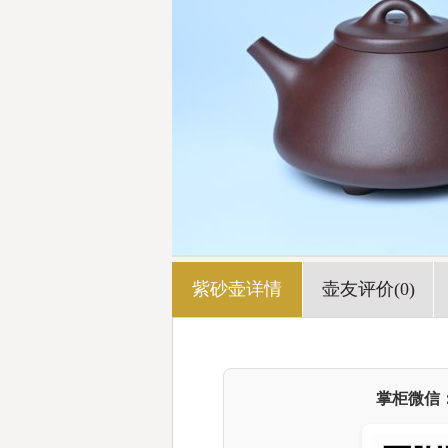
紫砂壶详情
壶友评价(0)
掌柜微信