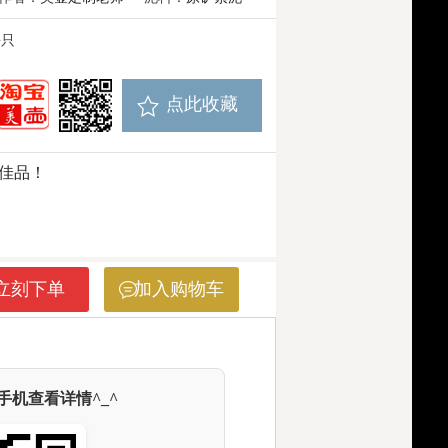
每只
点此收藏
佳品！
立刻下单
加入购物车
机查看详情^_^