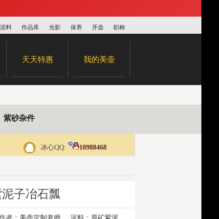
泥料
作品库
光影
保养
开壶
职称
天天特惠
我的美壶
紫砂杂件
冰心QQ:
10988468
紫泥子冶石瓢
作者：
美壶定制老师
泥料：
原矿紫泥