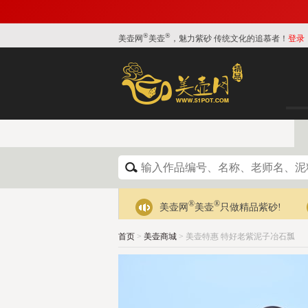
®
®
美壶网
美壶
，魅力紫砂 传统文化的追慕者！
登录
®
®
美壶网
美壶
只做精品紫砂!
首页
>
美壶商城
> 美壶特惠 特好老紫泥子冶石瓢