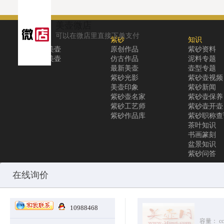
美壶微店
可以在微店里直接下单支付
关于
紫砂
知识
关于美壶
原创作品
紫砂资料
联系美壶
仿古作品
泥料专题
最新美壶
壶型专题
紫砂光影
紫砂壶视频
美壶印象
紫砂新闻
紫砂壶名家
紫砂壶保养
紫砂工艺师
紫砂壶开壶
紫砂作品库
紫砂职称查
茶叶知识
书画篆刻
盆景知识
紫砂问答
Copyright © 2010-2025 All Rights Reserved
沪ICP备12031096号-1
美
在线询价
10988468
容量：
cc