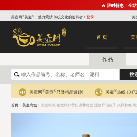
🔥 限时特惠！全
®
®
美壶网
美壶
，魅力紫砂 传统文化的追慕者！
登录
美
首 页
美
作品
®
®
®
美壶网
美壶
只做精品紫砂!
美壶
热线:13472
首页
>
美壶商城
> 美壶特惠 精致特好黄段泥井栏壶 泥绘祥瑞兔子 惠风和畅 