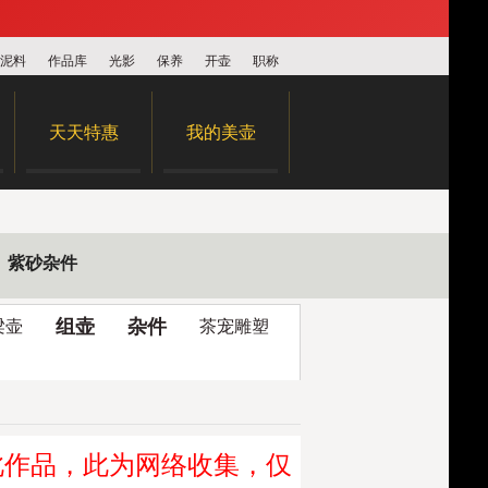
泥料
作品库
光影
保养
开壶
职称
天天特惠
我的美壶
紫砂杂件
组壶
杂件
梁壶
茶宠雕塑
此作品，此为网络收集，仅