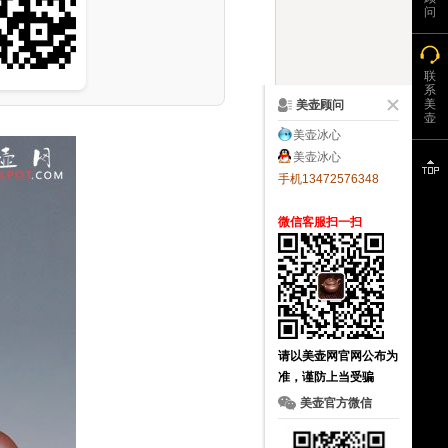
问
联
系
美
美壶顾问
壶
美壶冰心
美壶冰心
手机13472576348
微信客服扫一扫
请以美壶网官网公布为
准，谨防上当受骗
美壶官方微信