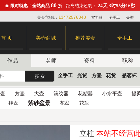
80
24天 3时55分15秒
🔥 限时特惠！全站商品
折
距离结束还剩：
®
13472576348
美壶
热线：
实力派
全手工
壶型
首 页
美壶商城
推荐美壶
全手工
作品
老师
资料
职称
全手工
光货
方壶
花货
品茗杯
圆壶
方壶
大壶
筋纹器
花塑器
小水平壶
提
紫砂盆景
挂盘
花盆
花瓶
立柱
本站不经营