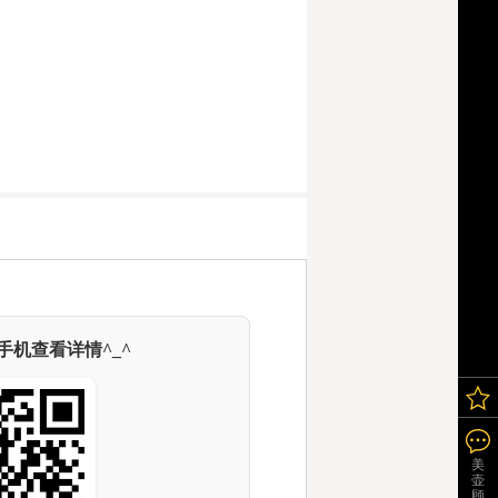
机查看详情^_^
美
壶
顾