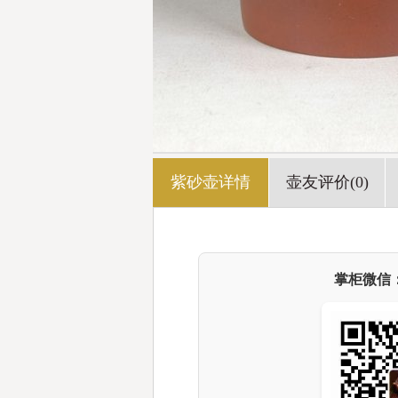
紫砂壶详情
壶友评价(0)
掌柜微信