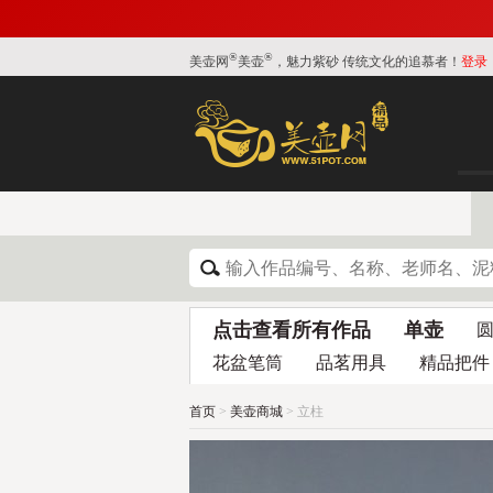
®
®
美壶网
美壶
，魅力紫砂 传统文化的追慕者！
登录
点击查看所有作品
单壶
花盆笔筒
品茗用具
精品把件
首页
>
美壶商城
> 立柱