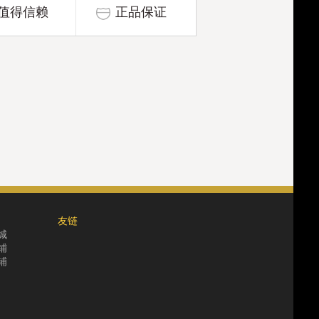
值得信赖
正品保证
友链
城
铺
铺