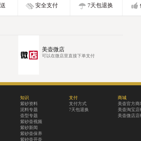
送
安全支付
7天包退换
美壶微店
可以在微店里直接下单支付
知识
支付
商城
紫砂资料
支付方式
美壶官方商
泥料专题
7天包退换
美壶淘宝店
壶型专题
美壶微店店
紫砂壶视频
紫砂新闻
紫砂壶保养
紫砂壶开壶