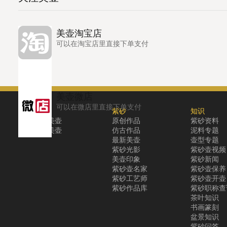
美壶淘宝店
可以在淘宝店里直接下单支付
美壶微店
可以在微店里直接下单支付
关于
紫砂
知识
关于美壶
原创作品
紫砂资料
联系美壶
仿古作品
泥料专题
最新美壶
壶型专题
紫砂光影
紫砂壶视频
美壶印象
紫砂新闻
紫砂壶名家
紫砂壶保养
紫砂工艺师
紫砂壶开壶
紫砂作品库
紫砂职称查
茶叶知识
书画篆刻
盆景知识
紫砂问答