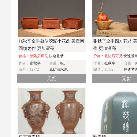
张秋平全手微型胶泥小花盆 美壶网
张秋平全手四方花盆 
回馈之作 更加漂亮
作 更加漂亮
价格：登陆后可见
快速登录
价格：登陆后可见
快速登
作者：
张秋平
容量：
0cc
作者：
张秋平
容量：
0
编号：12772
原矿清水泥
编号：11432
原矿紫
无货
无货