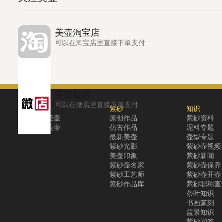
美壶淘宝店
可以在淘宝店里直接下单支付
美壶微店
可以在微店里直接下单支付
关于
紫砂
知识
关于美壶
原创作品
紫砂资料
联系美壶
仿古作品
泥料专题
最新美壶
壶型专题
紫砂光影
紫砂壶视频
美壶印象
紫砂新闻
紫砂壶名家
紫砂壶保养
紫砂工艺师
紫砂壶开壶
紫砂作品库
紫砂职称查
茶叶知识
书画篆刻
盆景知识
紫砂问答