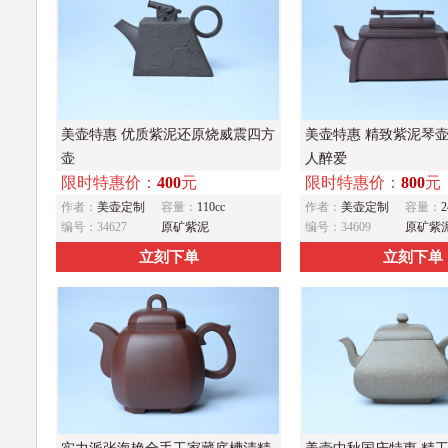
美壶特惠 优质紫泥还原烧威震四方
美壶特惠 精致紫泥琴壶
壶
人醉爱
限时特惠价：
400
元
限时特惠价：
800
元
作者：
美壶定制
容量：
110cc
作者：
美壶定制
容量：
2
编号：34627
原矿紫泥
编号：34609
原矿紫
立刻下单
立刻下单