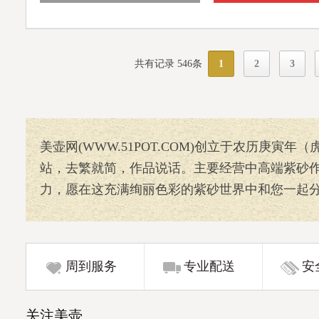
共有记录 546条
1
2
3
美壶网(WWW.51POT.COM)创立于农历庚寅
站，去繁就简，作品说话。主要经营中高端紫砂作
力，愿在这充满绚丽色彩的紫砂世界中和您一起
周到服务
专业配送
安
关注美壶