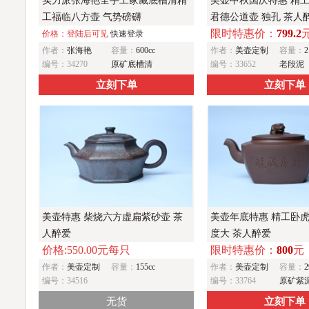
实力派张海艳全手工家藏底槽清精
美壶中秋国庆特惠 精
工福临八方壶 气势磅礴
君德公道壶 独孔 茶人
限时特惠价：
799.2
价格：登陆后可见
快速登录
作者：
张海艳
容量：
600cc
作者：
美壶定制
容量：
2
编号：34270
原矿底槽清
编号：33652
老段泥
立刻下单
立刻下单
美壶特惠 柴烧六方虚扁紫砂壶 茶
美壶年底特惠 精工卧虎
人醉爱
度大 茶人醉爱
价格:550.00元每只
限时特惠价：
800
元
作者：
美壶定制
容量：
155cc
作者：
美壶定制
容量：
2
编号：34516
编号：33764
原矿紫
无货
立刻下单