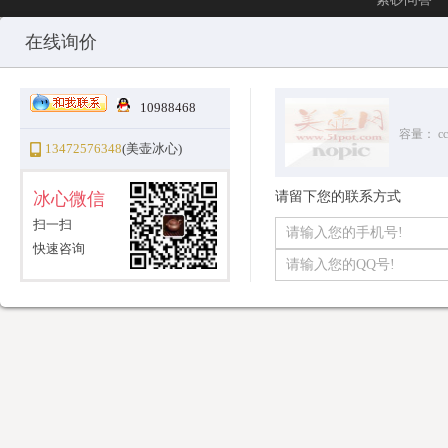
Copyright © 2010-2025 All Rights Reserved
沪ICP备12031096号-1
美
在线询价
10988468
容量：
cc
13472576348
(美壶冰心)
冰心微信
请留下您的联系方式
扫一扫
快速咨询