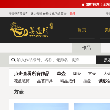
🔥 限时特惠！全
®
®
美壶网
美壶
，魅力紫砂 传统文化的追慕者！
登录
美
首 页
美
作品
点击查看所有作品
单壶
圆壶
方壶
大
紫砂
花盆笔筒
品茗用具
精品把件
挂盘
方壶