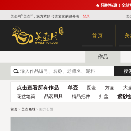
🔥 限时特惠！全
®
®
美壶网
美壶
，魅力紫砂 传统文化的追慕者！
登录
美
首 页
美
作品
点击查看所有作品
单壶
圆壶
方壶
大
紫砂
花盆笔筒
品茗用具
精品把件
挂盘
首页
>
美壶商城
> 四方石瓢