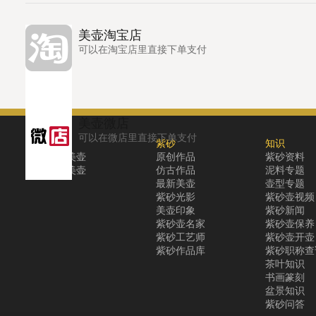
美壶淘宝店
可以在淘宝店里直接下单支付
美壶微店
可以在微店里直接下单支付
关于
紫砂
知识
关于美壶
原创作品
紫砂资料
联系美壶
仿古作品
泥料专题
最新美壶
壶型专题
紫砂光影
紫砂壶视频
美壶印象
紫砂新闻
紫砂壶名家
紫砂壶保养
紫砂工艺师
紫砂壶开壶
紫砂作品库
紫砂职称查
茶叶知识
书画篆刻
盆景知识
紫砂问答