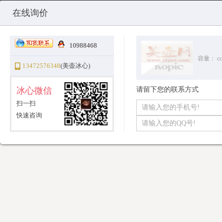
Copyright © 2010-2025 All Rights Reserved
沪ICP备12031096号-1
美
在线询价
10988468
容量：
cc
13472576348
(美壶冰心)
冰心微信
请留下您的联系方式
扫一扫
快速咨询