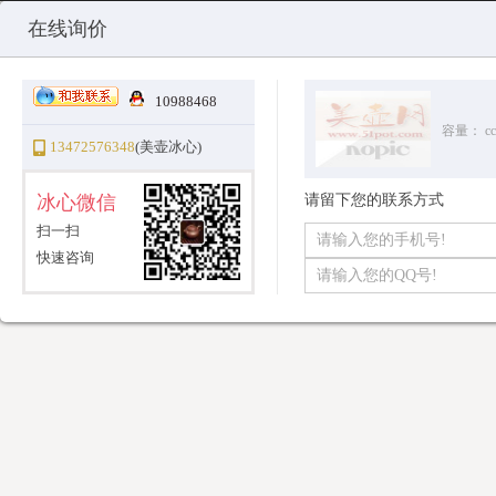
Copyright © 2010-2025 All Rights Reserved
沪ICP备12031096号-1
美
在线询价
10988468
容量：
cc
13472576348
(美壶冰心)
冰心微信
请留下您的联系方式
扫一扫
快速咨询