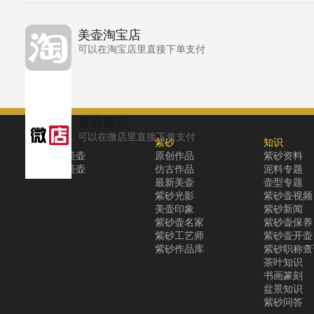
美壶淘宝店
可以在淘宝店里直接下单支付
美壶微店
可以在微店里直接下单支付
关于
紫砂
知识
关于美壶
原创作品
紫砂资料
联系美壶
仿古作品
泥料专题
最新美壶
壶型专题
紫砂光影
紫砂壶视频
美壶印象
紫砂新闻
紫砂壶名家
紫砂壶保养
紫砂工艺师
紫砂壶开壶
紫砂作品库
紫砂职称查
茶叶知识
书画篆刻
盆景知识
紫砂问答