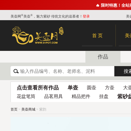
🔥 限时特惠！全
®
®
美壶网
美壶
，魅力紫砂 传统文化的追慕者！
登录
美
首 页
美
作品
点击查看所有作品
单壶
圆壶
方壶
大
紫砂
花盆笔筒
品茗用具
精品把件
挂盘
首页
>
美壶商城
> 紫韵