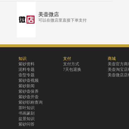
美壶微店
可以在微店里直接下单支付
知识
支付
商城
紫砂资料
支付方式
美壶官方商
泥料专题
7天包退换
美壶淘宝店
壶型专题
美壶微店店
紫砂壶视频
紫砂新闻
紫砂壶保养
紫砂壶开壶
紫砂职称查询
茶叶知识
书画篆刻
盆景知识
紫砂问答