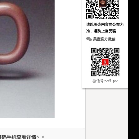
请以美壶网官网公布为
准，谨防上当受骗
美壶官方微信
微信号:pot51pot
码手机查看详情^_^