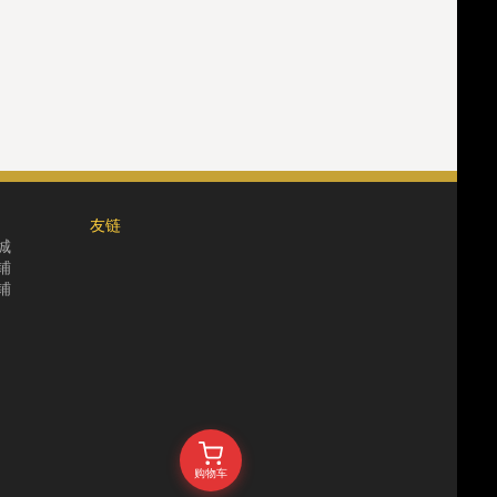
友链
城
铺
铺
购物车