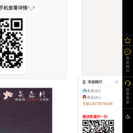
机查看详情^_^
美
壶
顾
问
美壶顾问
联
美壶冰心
系
美壶冰心
美
壶
手机13472576348
微信客服扫一扫