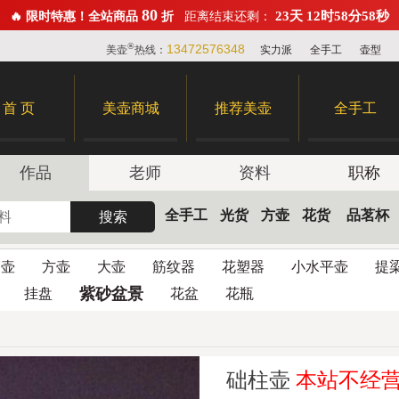
80
23天 12时58分57秒
🔥 限时特惠！全站商品
折
距离结束还剩：
®
13472576348
美壶
热线：
实力派
全手工
壶型
首 页
美壶商城
推荐美壶
全手工
作品
老师
资料
职称
全手工
光货
方壶
花货
品茗杯
圆壶
方壶
大壶
筋纹器
花塑器
小水平壶
提
紫砂盆景
挂盘
花盆
花瓶
础柱壶
本站不经