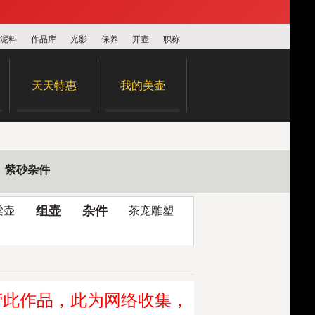
泥料
作品库
光影
保养
开壶
职称
天天特惠
我的美壶
紫砂杂件
组壶
杂件
梁壶
茶宠雕塑
营此作品，此为网络收集，