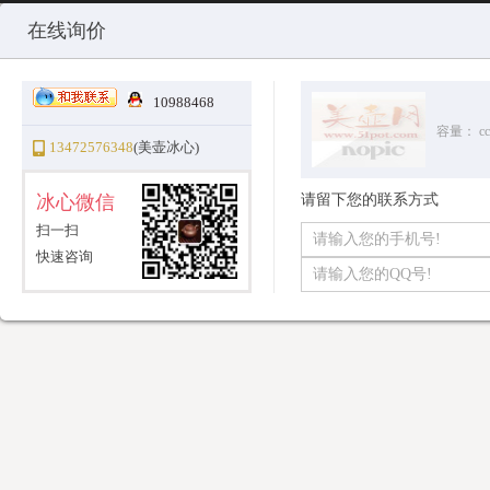
Copyright © 2010-2025 All Rights Reserved
沪ICP备12031096号-1
美
在线询价
10988468
容量：
cc
13472576348
(美壶冰心)
冰心微信
请留下您的联系方式
扫一扫
快速咨询