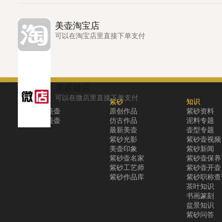
美壶淘宝店
可以在淘宝店里直接下单支付
美壶微店
可以在微店里直接下单支付
关于
紫砂
知识
关于美壶
原创作品
紫砂资料
联系美壶
仿古作品
泥料专题
最新美壶
壶型专题
紫砂光影
紫砂壶视频
美壶印象
紫砂新闻
紫砂壶名家
紫砂壶保养
紫砂工艺师
紫砂壶开壶
紫砂作品库
紫砂职称查
茶叶知识
书画篆刻
盆景知识
紫砂问答