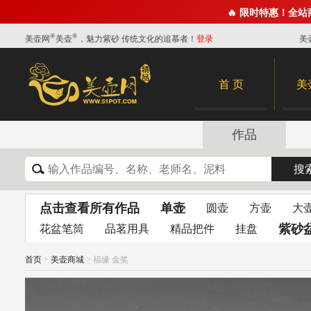
🔥 限时特惠！全
®
®
美壶网
美壶
，魅力紫砂 传统文化的追慕者！
登录
美
首 页
美
作品
点击查看所有作品
单壶
圆壶
方壶
大
紫砂
花盆笔筒
品茗用具
精品把件
挂盘
首页
>
美壶商城
> 福缘 金奖