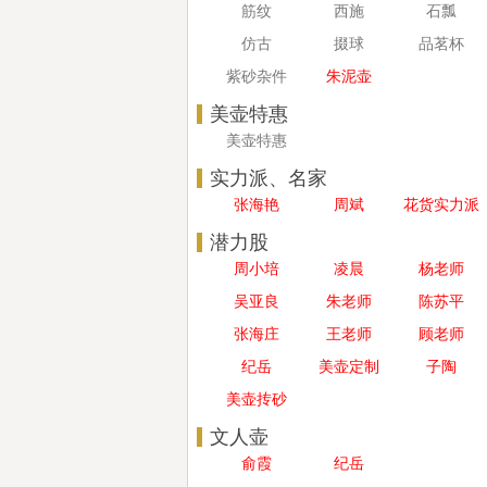
筋纹
西施
石瓢
仿古
掇球
品茗杯
紫砂杂件
朱泥壶
美壶特惠
美壶特惠
实力派、名家
张海艳
周斌
花货实力派
潜力股
周小培
凌晨
杨老师
吴亚良
朱老师
陈苏平
张海庄
王老师
顾老师
纪岳
美壶定制
子陶
美壶抟砂
文人壶
俞霞
纪岳