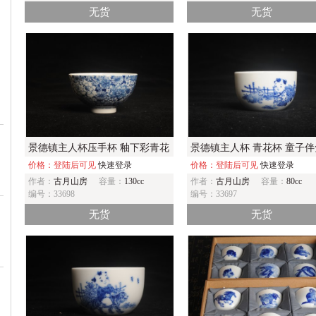
无货
无货
景德镇主人杯压手杯 釉下彩青花
景德镇主人杯 青花杯 童子伴
杯 万花杯 超漂亮
价格：登陆后可见
快速登录
图 童趣满满
价格：登陆后可见
快速登录
作者：
古月山房
容量：
130cc
作者：
古月山房
容量：
80cc
编号：33698
编号：33697
无货
无货