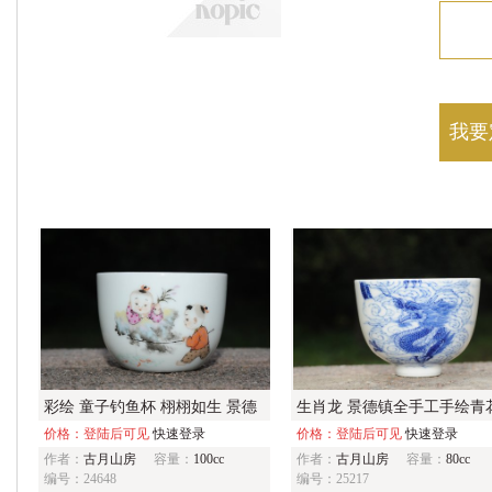
我要
彩绘 童子钓鱼杯 栩栩如生 景德
生肖龙 景德镇全手工手绘青
镇主人杯
价格：登陆后可见
快速登录
人杯
价格：登陆后可见
快速登录
作者：
古月山房
容量：
100cc
作者：
古月山房
容量：
80cc
编号：24648
编号：25217