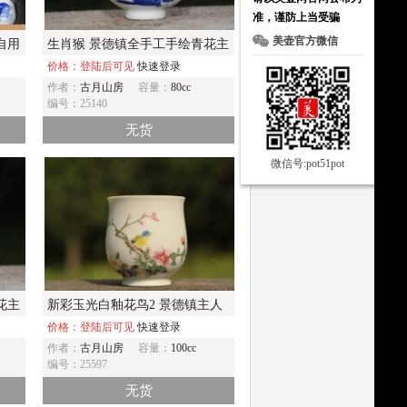
准，谨防上当受骗
美壶官方微信
自用
生肖猴 景德镇全手工手绘青花主
人杯
价格：登陆后可见
快速登录
作者：
古月山房
容量：
80cc
编号：25140
无货
微信号:pot51pot
花主
新彩玉光白釉花鸟2 景德镇主人
杯
价格：登陆后可见
快速登录
作者：
古月山房
容量：
100cc
编号：25597
无货