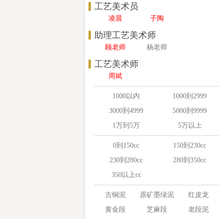
工艺美术员
凌晨
子陶
助理工艺美术师
顾老师
杨老师
工艺美术师
周斌
1000以内
1000到2999
3000到4999
5000到9999
1万到5万
5万以上
0到150cc
150到230cc
230到280cc
280到350cc
350以上cc
古铜泥
原矿墨绿泥
红皮龙
黄金段
芝麻段
老段泥