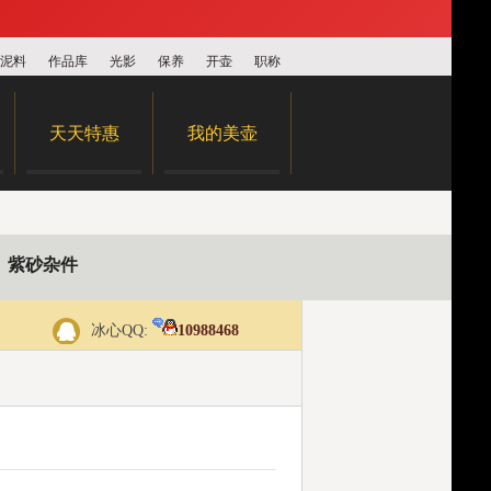
泥料
作品库
光影
保养
开壶
职称
天天特惠
我的美壶
紫砂杂件
冰心QQ:
10988468