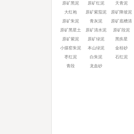
原矿黑泥
原矿红泥
天青泥
大红袍
原矿紫茄泥
原矿降坡泥
原矿朱泥
青灰泥
原矿底槽清
原矿黑星土
原矿清水泥
原矿段泥
原矿紫泥
原矿绿泥
黑疾星
小煤窑朱泥
本山绿泥
金桂砂
枣红泥
白朱泥
石红泥
青段
龙血砂