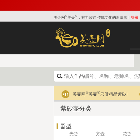
®
®
美壶网
美壶
，魅力紫砂 传统文化的追慕者！
登录
®
®
美壶网
美壶
只做精品紫砂!
紫砂壶分类
器型
光货
方壶
花货