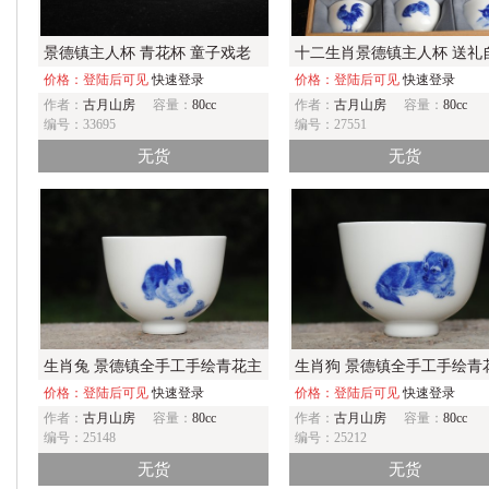
景德镇主人杯 青花杯 童子戏老
十二生肖景德镇主人杯 送礼
虎
价格：登陆后可见
快速登录
两相宜
价格：登陆后可见
快速登录
作者：
古月山房
容量：
80cc
作者：
古月山房
容量：
80cc
编号：33695
编号：27551
无货
无货
生肖兔 景德镇全手工手绘青花主
生肖狗 景德镇全手工手绘青
人杯
价格：登陆后可见
快速登录
人杯
价格：登陆后可见
快速登录
作者：
古月山房
容量：
80cc
作者：
古月山房
容量：
80cc
编号：25148
编号：25212
无货
无货