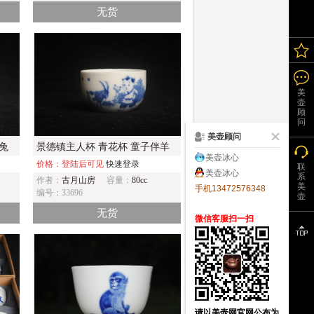
无货
美
壶
顾
问
美壶顾问
兔
景德镇主人杯 青花杯 童子伴羊
美壶冰心
价格：登陆后可见
快速登录
联
美壶冰心
系
作者：
古月山房
容量：
80cc
美
手机13472576348
编号：33696
壶
无货
微信客服扫一扫
请以美壶网官网公布为