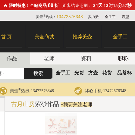
80
24天 12时15分56秒
🔥 限时特惠！全站商品
折
距离结束还剩：
®
13472576348
美壶
热线：
实力派
全手工
壶型
首 页
美壶商城
推荐美壶
全手工
作品
老师
资料
职称
全手工
光货
方壶
花货
品茗杯
®
美壶
热线:13472576348
冰心手机:13472576348
古月山房
紫砂作品
+我要关注老师