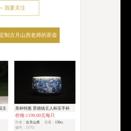
+
我要关注
定制古月山房老师的茶壶
花主
美杯特惠 景德镇主人杯压手杯
价格:1199.00元每只
釉下彩青花杯 九龙杯 超漂亮
作者：
古月山房
容量：
150cc
编号：33702