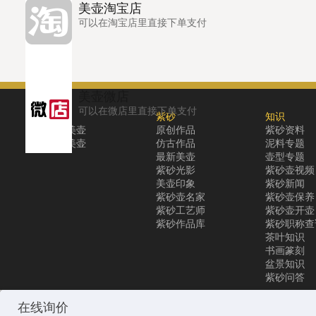
美壶淘宝店
可以在淘宝店里直接下单支付
美壶微店
可以在微店里直接下单支付
关于
紫砂
知识
关于美壶
原创作品
紫砂资料
联系美壶
仿古作品
泥料专题
最新美壶
壶型专题
紫砂光影
紫砂壶视频
美壶印象
紫砂新闻
紫砂壶名家
紫砂壶保养
紫砂工艺师
紫砂壶开壶
紫砂作品库
紫砂职称查
茶叶知识
书画篆刻
盆景知识
紫砂问答
Copyright © 2010-2025 All Rights Reserved
沪ICP备12031096号-1
美
在线询价