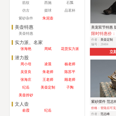
筋纹
西施
石瓢
仿古
掇球
品茗杯
紫砂杂件
朱泥壶
美壶特惠
美宠双节特惠 
限时特惠价：
美壶特惠
小金蟾茶宠 口
作者：
美壶定制
实力派、名家
编号：28484
张海艳
周斌
花货实力派
立
潜力股
周小培
凌晨
杨老师
吴亚良
朱老师
陈苏平
张海庄
王老师
顾老师
纪岳
美壶定制
子陶
美壶抟砂
紫砂摆件 范志
文人壶
公分金钱多多金
价格：登陆后可
俞霞
纪岳
作者：
范志峰
真品