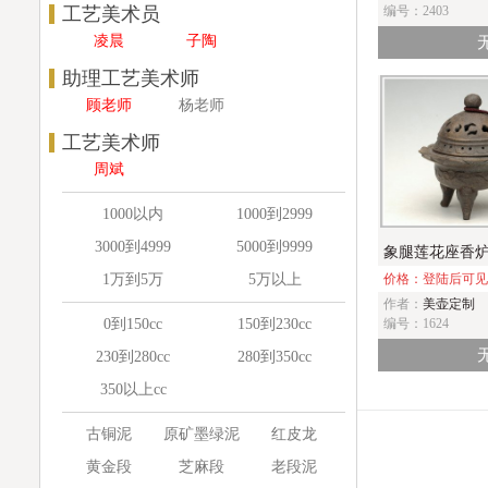
工艺美术员
编号：2403
凌晨
子陶
助理工艺美术师
顾老师
杨老师
工艺美术师
周斌
1000以内
1000到2999
3000到4999
5000到9999
象腿莲花座香
1万到5万
5万以上
价格：登陆后可
作者：
美壶定制
0到150cc
150到230cc
编号：1624
230到280cc
280到350cc
350以上cc
古铜泥
原矿墨绿泥
红皮龙
黄金段
芝麻段
老段泥