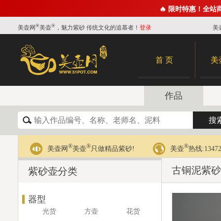
🔥 限时特惠！全站
®
®
美壶网
美壶
，魅力紫砂 传统文化的追慕者！
登录
美
首 页
美
作品
®
®
®
美壶网
美壶
只做精品紫砂!
美壶
热线:13472
古铜泥紫砂
紫砂壶分类
器型
光货
方壶
花货