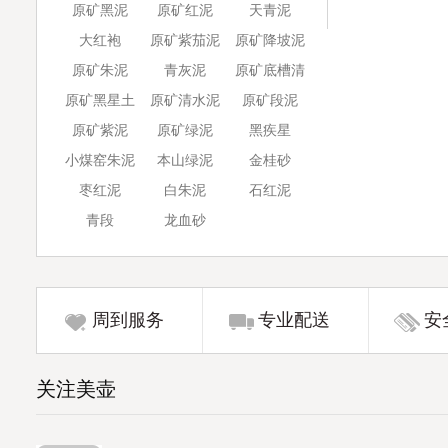
原矿黑泥
原矿红泥
天青泥
大红袍
原矿紫茄泥
原矿降坡泥
原矿朱泥
青灰泥
原矿底槽清
原矿黑星土
原矿清水泥
原矿段泥
原矿紫泥
原矿绿泥
黑疾星
小煤窑朱泥
本山绿泥
金桂砂
枣红泥
白朱泥
石红泥
青段
龙血砂
周到服务
专业配送
安
关注美壶