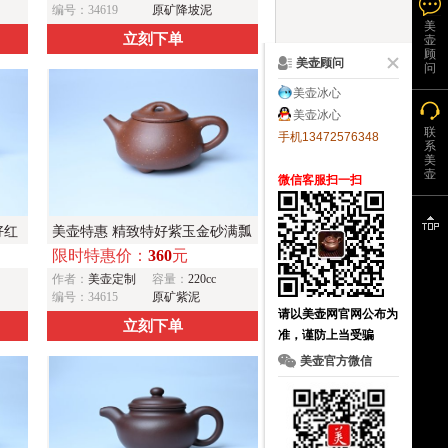
编号：34619
原矿降坡泥
美
立刻下单
壶
顾
美壶顾问
问
美壶冰心
美壶冰心
联
手机13472576348
系
美
壶
微信客服扫一扫
好红
美壶特惠 精致特好紫玉金砂满瓢
限时特惠价：
360
元
钢装
景舟石瓢壶 做工和泥料不输千元
作者：
美壶定制
容量：
220cc
作品
编号：34615
原矿紫泥
请以美壶网官网公布为
立刻下单
准，谨防上当受骗
美壶官方微信