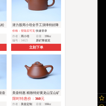
品松
潜力股周小培全手工演绎特好降
坡泥汉瓦壶 大口盖
价格：登陆后可见
快速登录
作者：
周小培
容量：
190cc
编号：34625
原矿降坡泥
立刻下单
段壶
美壶特惠 精致特好黄龙山宝山矿
限时特惠价：
360
元
区红降坡泥小子冶石瓢壶
作者：
美壶定制
容量：
160cc