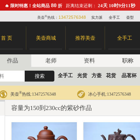
80
24天 10时9分10秒
🔥 限时特惠！全站商品
折
距离结束还剩：
®
13472576348
美壶
热线：
实力派
全手工
壶型
首 页
美壶商城
推荐美壶
全手工
作品
老师
资料
职称
全手工
光货
方壶
花货
品茗杯
®
美壶
热线:13472576348
冰心手机:13472576348
容量为150到230cc的紫砂作品