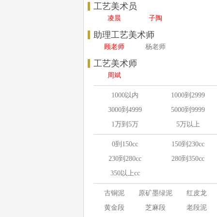
工艺美术员
凌晨
子陶
助理工艺美术师
顾老师
杨老师
工艺美术师
周斌
1000以内
1000到2999
3000到4999
5000到9999
1万到5万
5万以上
0到150cc
150到230cc
230到280cc
280到350cc
350以上cc
古铜泥
原矿墨绿泥
红皮龙
黄金段
芝麻段
老段泥