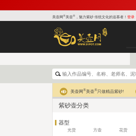
®
®
美壶网
美壶
，魅力紫砂 传统文化的追慕者！
登录
®
®
美壶网
美壶
只做精品紫砂!
紫砂壶分类
器型
光货
方壶
花货