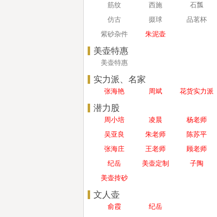
筋纹
西施
石瓢
仿古
掇球
品茗杯
紫砂杂件
朱泥壶
美壶特惠
美壶特惠
实力派、名家
张海艳
周斌
花货实力派
潜力股
周小培
凌晨
杨老师
吴亚良
朱老师
陈苏平
张海庄
王老师
顾老师
纪岳
美壶定制
子陶
美壶抟砂
文人壶
俞霞
纪岳