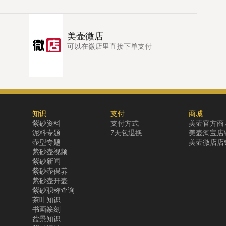
美壶微店
可以在微店里直接下单支付
知识
支付
商城
紫砂资料
支付方式
美壶官方商
泥料专题
7天包退换
美壶淘宝店
壶型专题
美壶微店店
紫砂壶视频
紫砂新闻
紫砂壶保养
紫砂壶开壶
紫砂职称查询
茶叶知识
书画篆刻
盆景知识