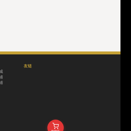
友链
城
铺
铺