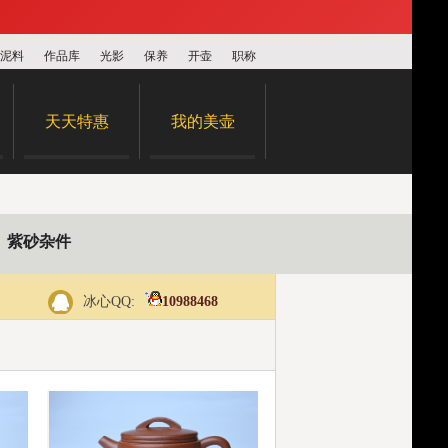
泥料
作品库
光影
保养
开壶
职称
天天特惠
我的美壶
紫砂杂件
冰心QQ:
10988468