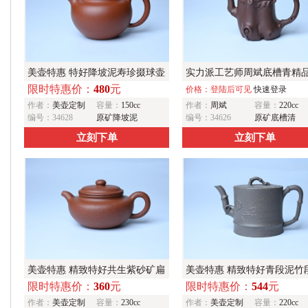
美壶特惠 特好降坡泥寿珍掇球壶
实力派工艺师周斌底槽青精
限时特惠价：
480
元
茶人最爱
鼠葡萄树桩壶
价格：登陆后可见
快速登录
作者：
美壶定制
容量：
150cc
作者：
周斌
容量：
220cc
编号：34628
原矿降坡泥
编号：34626
原矿底槽清
立刻下单
立刻下单
美壶特惠 精致特好共生紫砂矿扁
美壶特惠 精致特好青段泥竹
限时特惠价：
360
元
限时特惠价：
544
元
古壶 矿物质丰富 茶人醉爱
矿物质丰富 茶人醉爱
作者：
美壶定制
容量：
230cc
作者：
美壶定制
容量：
220cc