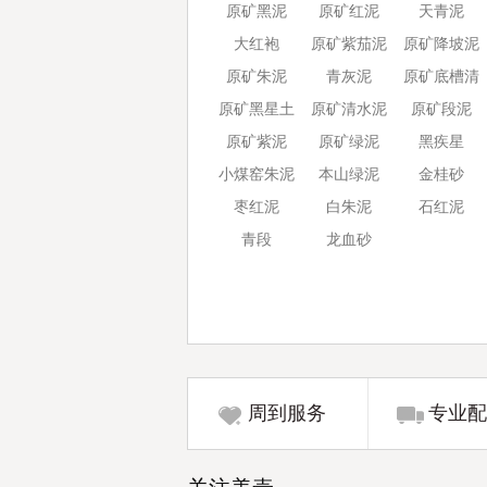
原矿黑泥
原矿红泥
天青泥
大红袍
原矿紫茄泥
原矿降坡泥
原矿朱泥
青灰泥
原矿底槽清
原矿黑星土
原矿清水泥
原矿段泥
原矿紫泥
原矿绿泥
黑疾星
小煤窑朱泥
本山绿泥
金桂砂
枣红泥
白朱泥
石红泥
青段
龙血砂
周到服务
专业配