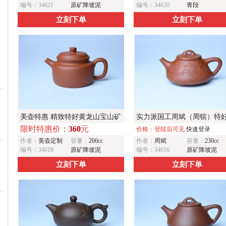
编号：34621
原矿降坡泥
编号：34620
青段
立刻下单
立刻下单
美壶特惠 精致特好黄龙山宝山矿
实力派国工周斌（周镔）特
限时特惠价：
360
元
区红降坡泥德中壶
降坡泥全手工子冶石瓢 张听
价格：登陆后可见
快速登录
作者：
美壶定制
容量：
200cc
作者：
周斌
容量：
230cc
饰山水
编号：34618
原矿降坡泥
编号：34616
原矿降坡泥
立刻下单
立刻下单