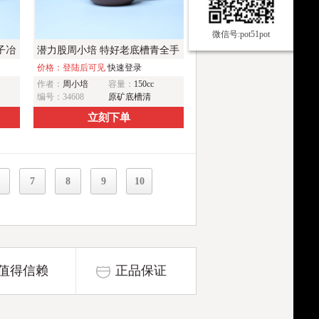
微信号:pot51pot
子冶
潜力股周小培 特好老底槽青全手
品
工仿古壶 茶人醉爱
价格：登陆后可见
快速登录
作者：
周小培
容量：
150cc
编号：34608
原矿底槽清
立刻下单
7
8
9
10
值得信赖
正品保证