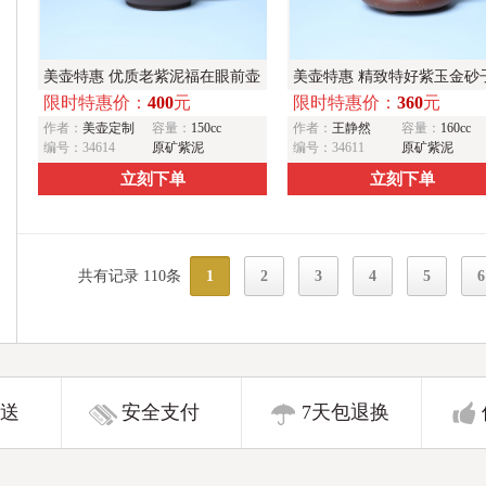
美壶特惠 优质老紫泥福在眼前壶
美壶特惠 精致特好紫玉金砂
限时特惠价：
400
元
限时特惠价：
360
元
茶人醉爱
石瓢 做工和泥料不输千元作
作者：
美壶定制
容量：
150cc
作者：
王静然
容量：
160cc
编号：34614
原矿紫泥
编号：34611
原矿紫泥
立刻下单
立刻下单
共有记录 110条
1
2
3
4
5
6
送
安全支付
7天包退换