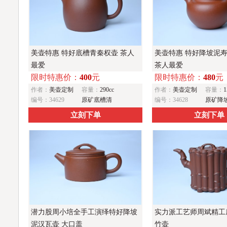
美壶特惠 特好底槽青秦权壶 茶人
美壶特惠 特好降坡泥
最爱
茶人最爱
限时特惠价：
400
元
限时特惠价：
480
元
作者：
美壶定制
容量：
290cc
作者：
美壶定制
容量：
1
编号：34629
原矿底槽清
编号：34628
原矿降
立刻下单
立刻下单
潜力股周小培全手工演绎特好降坡
实力派工艺师周斌精工
泥汉瓦壶 大口盖
竹壶