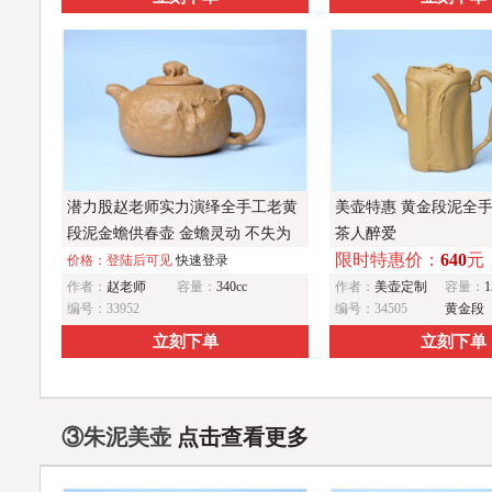
潜力股赵老师实力演绎全手工老黄
美壶特惠 黄金段泥全
段泥金蟾供春壶 金蟾灵动 不失为
茶人醉爱
限时特惠价：
640
元
一把好壶
价格：登陆后可见
快速登录
作者：
赵老师
容量：
340cc
作者：
美壶定制
容量：
1
编号：33952
编号：34505
黄金段
立刻下单
立刻下单
③朱泥美壶
点击查看更多