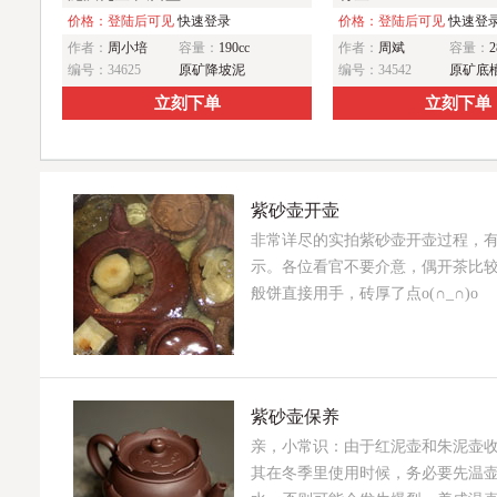
价格：登陆后可见
快速登录
价格：登陆后可见
快速登
作者：
周小培
容量：
190cc
作者：
周斌
容量：
2
编号：34625
原矿降坡泥
编号：34542
原矿底
立刻下单
立刻下单
紫砂壶开壶
非常详尽的实拍紫砂壶开壶过程，
示。各位看官不要介意，偶开茶比
般饼直接用手，砖厚了点o(∩_∩)o
紫砂壶保养
亲，小常识：由于红泥壶和朱泥壶
其在冬季里使用时候，务必要先温