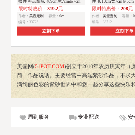
摆件 神态细腻 长9cm宽7cm高7cm
件 长10cm宽7cm高5cm
限时特惠价：
319.2
元
限时特惠价：
208
元
作者：
美壶定制
容量：
0cc
作者：
美壶定制
容量：
0
编号：33723
编号：33712
立刻下单
立刻下单
美壶网(
51POT.COM
)创立于2010年农历庚寅
简，作品说话。主要经营中高端紫砂作品，不求大
满绚丽色彩的紫砂世界中和您一起分享这些快乐和
周到服务
专业配送
安