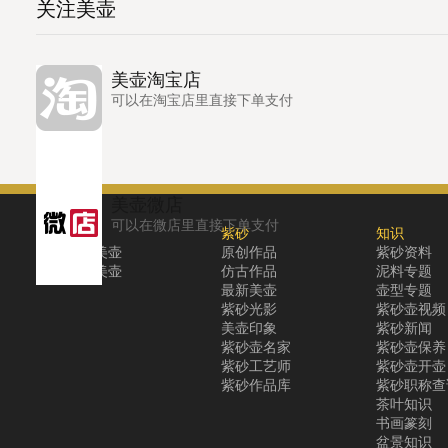
关注美壶
美壶淘宝店
可以在淘宝店里直接下单支付
美壶微店
可以在微店里直接下单支付
关于
紫砂
知识
关于美壶
原创作品
紫砂资料
联系美壶
仿古作品
泥料专题
最新美壶
壶型专题
紫砂光影
紫砂壶视频
美壶印象
紫砂新闻
紫砂壶名家
紫砂壶保养
紫砂工艺师
紫砂壶开壶
紫砂作品库
紫砂职称查
茶叶知识
书画篆刻
盆景知识