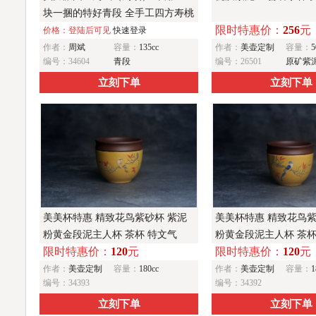
块一捆的特好青段 全手工四方寿桃
限时特惠价：
256
元
主人杯 观桃杯
价格：登陆后可见
快速登录
作者：
周斌
容量：
135cc
作者：
美壶定制
容量：
5
编号：34604
青段
编号：26501
原矿紫
立刻下单
立刻下单
美美杯特惠 精致花鸟紫砂杯 紫泥
美美杯特惠 精致花鸟紫
粉黄金段泥主人杯 茶杯 特文气
粉黄金段泥主人杯 茶杯
限时特惠价：
120
元
限时特惠价：
120
元
作者：
美壶定制
容量：
180cc
作者：
美壶定制
容量：
1
编号：34393
编号：34392
立刻下单
立刻下单