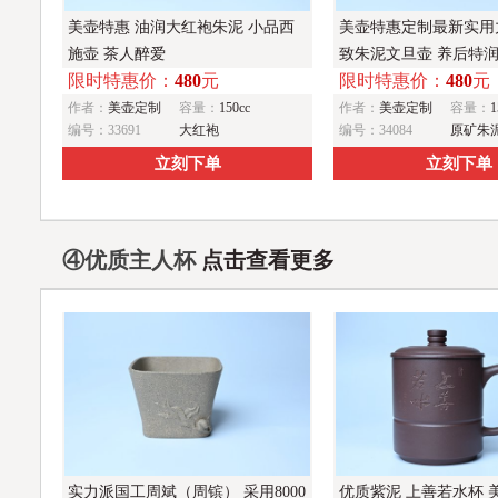
美壶特惠 油润大红袍朱泥 小品西
美壶特惠定制最新实用
施壶 茶人醉爱
致朱泥文旦壶 养后特
限时特惠价：
480
元
限时特惠价：
480
元
作者：
美壶定制
容量：
150cc
作者：
美壶定制
容量：
1
编号：33691
大红袍
编号：34084
原矿朱
立刻下单
立刻下单
④优质主人杯
点击查看更多
实力派国工周斌（周镔） 采用8000
优质紫泥 上善若水杯 