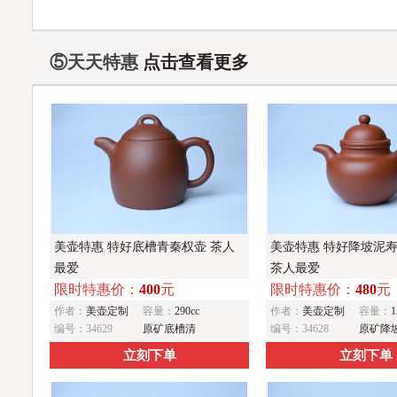
⑤天天特惠
点击查看更多
美壶特惠 特好底槽青秦权壶 茶人
美壶特惠 特好降坡泥
最爱
茶人最爱
限时特惠价：
400
元
限时特惠价：
480
元
作者：
美壶定制
容量：
290cc
作者：
美壶定制
容量：
1
编号：34629
原矿底槽清
编号：34628
原矿降
立刻下单
立刻下单