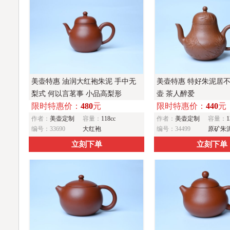
美壶特惠 油润大红袍朱泥 手中无
美壶特惠 特好朱泥居
梨式 何以言茗事 小品高梨形
壶 茶人醉爱
限时特惠价：
480
元
限时特惠价：
440
元
作者：
美壶定制
容量：
118cc
作者：
美壶定制
容量：
1
编号：33690
大红袍
编号：34499
原矿朱
立刻下单
立刻下单