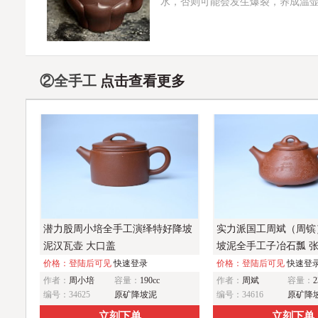
水，否则可能会发生爆裂，养成温
②全手工
点击查看更多
潜力股周小培全手工演绎特好降坡
实力派国工周斌（周镔
泥汉瓦壶 大口盖
坡泥全手工子冶石瓢 
水
价格：登陆后可见
快速登录
价格：登陆后可见
快速登
作者：
周小培
容量：
190cc
作者：
周斌
容量：
2
编号：34625
原矿降坡泥
编号：34616
原矿降
立刻下单
立刻下单