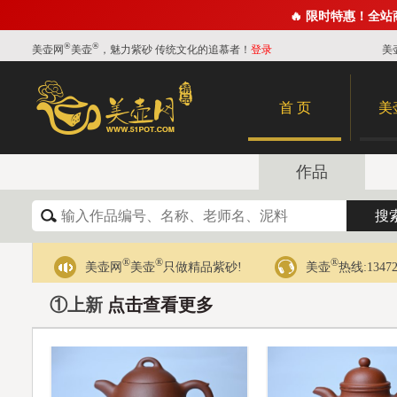
🔥 限时特惠！全
®
®
美壶网
美壶
，魅力紫砂 传统文化的追慕者！
登录
美
首 页
美
作品
®
®
®
美壶网
美壶
只做精品紫砂!
美壶
热线:13472
①上新
点击查看更多