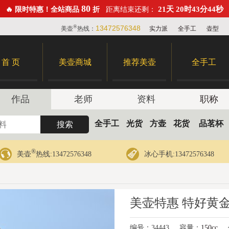
80
21天 20时43分43秒
🔥 限时特惠！全站商品
折
距离结束还剩：
®
13472576348
美壶
热线：
实力派
全手工
壶型
首 页
美壶商城
推荐美壶
全手工
作品
老师
资料
职称
全手工
光货
方壶
花货
品茗杯
®
美壶
热线:13472576348
冰心手机:13472576348
美壶特惠 特好黄
编号：34443
容量：
150cc