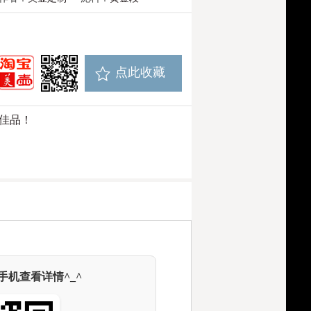
点此收藏
佳品！
机查看详情^_^