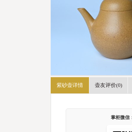
紫砂壶详情
壶友评价(0)
掌柜微信