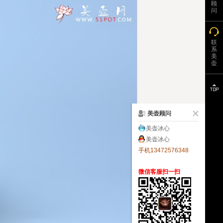
顾
问
联
系
美
壶
美壶顾问
美壶冰心
美壶冰心
手机13472576348
微信客服扫一扫