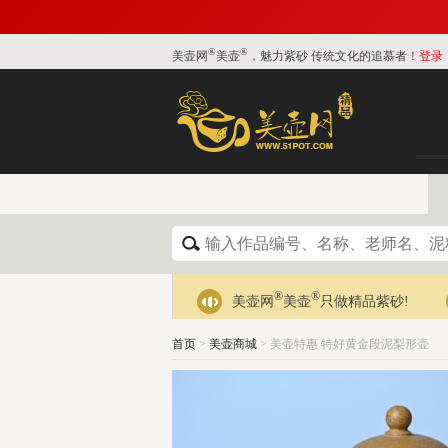
®
®
美壶网
美壶
，魅力紫砂 传统文化的追慕者！
登录
®
®
美壶网
美壶
只做精品紫砂!
首页
>
美壶商城
> 美壶特惠 特好黄金段泥梨形壶