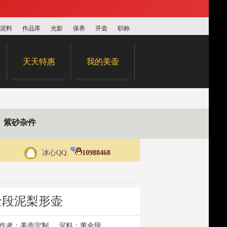
泥料
作品库
光影
保养
开壶
职称
天天特惠
我的美壶
紫砂杂件
冰心QQ:
10988468
金段泥梨形壶
作者：
美壶定制
泥料：
黄金段