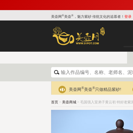
®
®
美壶网
美壶
，魅力紫砂 传统文化的追慕者！
登录
®
®
美壶网
美壶
只做精品紫砂!
首页
>
美壶商城
> 毛国强入室弟子黄云初 特好老紫