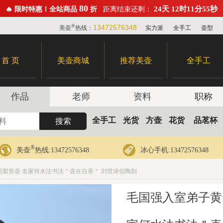
80
24天 12时11分53秒
🔥 限时特惠！全站商品
折
距离结束还剩：
®
13472576348
美壶
热线：
实力派
全手工
壶型
首 页
美壶商城
推荐美壶
全手工
作品
老师
资料
职称
全手工
光货
方壶
花货
品茗杯
®
美壶
热线:13472576348
冰心手机:13472576348
泥梨形壶 名家何水法书法＂壶在自香＂ 刘世涛伯陶刻
毛国强入室弟子黄