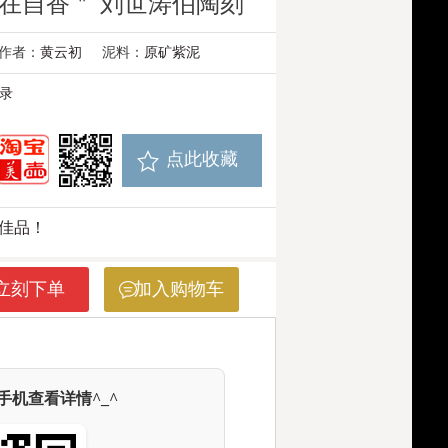
在自香＂ 刘世涛伯陶刻
作者：
黄云初
泥料：
原矿紫泥
录
点此收藏
佳品！
立刻下单
加入购物车
机查看详情^_^