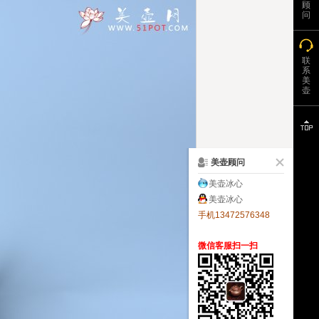
顾
问
联
系
美
壶
美壶顾问
美壶冰心
美壶冰心
手机13472576348
微信客服扫一扫