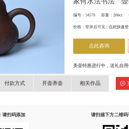
家何水法书法＂壶
编号：34578
容量：
260cc
价格：登录后可见 |
点此快速登
点此咨询
美壶特惠进行中，送礼自用
付款方式
开壶养壶
相关作品
：请扫码添加
请扫描下方二维码手