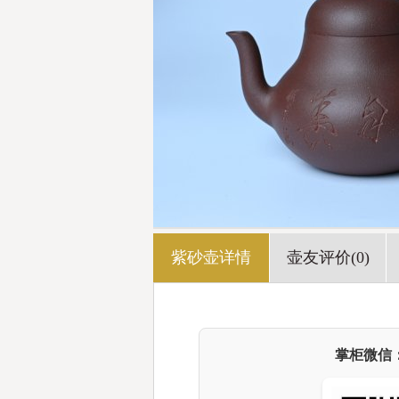
紫砂壶详情
壶友评价(0)
掌柜微信