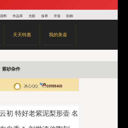
泥料
作品库
光影
保养
开壶
职称
天天特惠
我的美壶
紫砂杂件
冰心QQ:
10988468
云初 特好老紫泥梨形壶 名