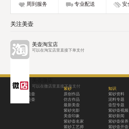
周到服务
专业配送
安
关注美壶
美壶淘宝店
可以在淘宝店里直接下单支付
美壶微店
可以在微店里直接下单支付
关于
紫砂
知识
关于美壶
原创作品
紫砂资料
联系美壶
仿古作品
泥料专题
最新美壶
壶型专题
紫砂光影
紫砂壶视频
美壶印象
紫砂新闻
紫砂壶名家
紫砂壶保养
紫砂工艺师
紫砂壶开壶