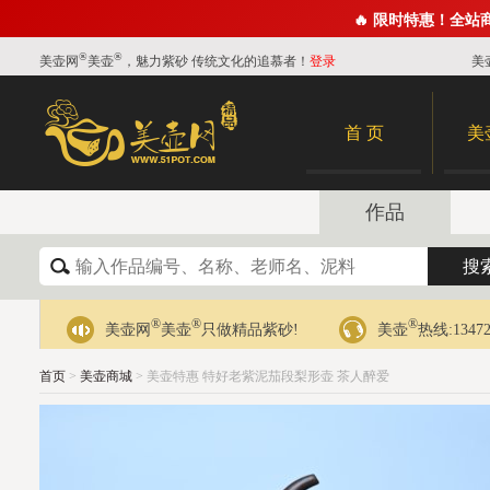
🔥 限时特惠！全站
®
®
美壶网
美壶
，魅力紫砂 传统文化的追慕者！
登录
美
首 页
美
作品
®
®
®
美壶网
美壶
只做精品紫砂!
美壶
热线:13472
首页
>
美壶商城
> 美壶特惠 特好老紫泥茄段梨形壶 茶人醉爱