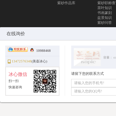
紫砂作品库
紫砂职称查
茶叶知识
书画篆刻
盆景知识
紫砂问答
Copyright © 2010-2025 All Rights Reserved
沪ICP备12031096号-1
美
在线询价
10988468
容量：
cc
13472576348
(美壶冰心)
冰心微信
请留下您的联系方式
扫一扫
快速咨询