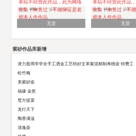
本站不经营此作品，此为网络
本站不经营此作品
收集，未售过，不能保证是老
容量：
400cc
编号：31545
收集，未售过，不
容量：
441cc
编号：30
师本人作作品
师本人作作品
无货
无货
紫砂作品库新增
潜力股周学学全手工洒金工艺特好文革紫泥精制寿桃壶 特费工
松竹梅
美紫砂壶
福缘 金奖
璧方提梁
龙行天下
陶香满溢
清逸壶