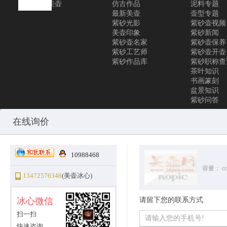
联系美壶
仿古作品
泥料专题
最新美壶
壶型专题
紫砂光影
紫砂壶视频
美壶印象
紫砂新闻
紫砂壶名家
紫砂壶保养
紫砂工艺师
紫砂壶开壶
紫砂作品库
紫砂职称查
茶叶知识
书画篆刻
盆景知识
紫砂问答
Copyright © 2010-2025 All Rights Reserved
沪ICP备12031096号-1
美
在线询价
10988468
容量：
cc
13472576348
(美壶冰心)
冰心微信
请留下您的联系方式
扫一扫
快速咨询