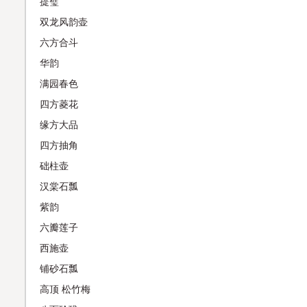
提璧
双龙风韵壶
六方合斗
华韵
满园春色
四方菱花
缘方大品
四方抽角
础柱壶
汉棠石瓢
紫韵
六瓣莲子
西施壶
铺砂石瓢
高顶 松竹梅