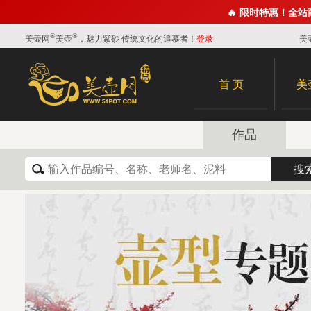
🔥 限时特惠！全
®
®
美壶网
美壶
，魅力紫砂 传统文化的追慕者！
登录
美
首 页
美
作品