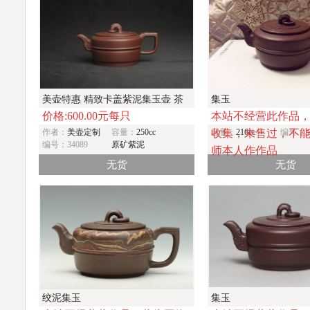
美壶特惠 精致卡盖紫泥集玉壶 茶
集玉
价格:600.00元每只
本站不经营此作品
人醉爱
作者：
美壶定制
容量：
250cc
收集，未售过，不
容量：
216cc
编号：33
编号：34089
原矿紫泥
师本人作作品
无货
无货
绞泥集玉
集玉