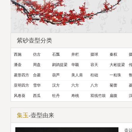
紫砂壶型分类
西施
仿古
石瓢
井栏
掇球
秦权
潘壶
周盘
鹧鸪提梁
华颖
容天
大彬提梁
菱形四方
合菱
葫芦
美人肩
柱础
一粒珠
亚明四方
雪华
汉方
六方
八方
菊蕾
风卷葵
西瓜
牡丹
寿桃
双线竹鼓
扁腹
集玉
-壶型由来
壶