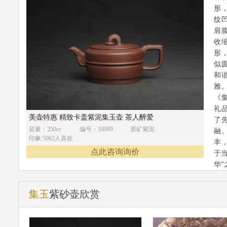
形
纹
肩
收
形
似
和
雅
《
礼
美壶特惠 精致卡盖紫泥集玉壶 茶人醉爱
了
容量：250cc
编号：34089
原矿紫泥
融
印象:5062人喜欢
丰
点此咨询询价
于
华
集玉
紫砂壶欣赏