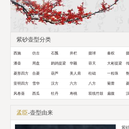
紫砂壶型分类
西施
仿古
石瓢
井栏
掇球
秦权
潘壶
周盘
鹧鸪提梁
华颖
容天
大彬提梁
菱形四方
合菱
葫芦
美人肩
柱础
一粒珠
亚明四方
雪华
汉方
六方
八方
菊蕾
风卷葵
西瓜
牡丹
寿桃
双线竹鼓
扁腹
孟臣
-壶型由来
紫