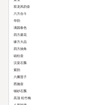
双龙风韵壶
六方合斗
华韵
满园春色
四方菱花
缘方大品
四方抽角
础柱壶
汉棠石瓢
紫韵
六瓣莲子
西施壶
铺砂石瓢
高顶 松竹梅