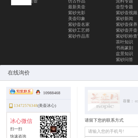
联系美壶
仿古作品
泥料专题
最新美壶
壶型专题
紫砂光影
紫砂壶视频
美壶印象
紫砂新闻
紫砂壶名家
紫砂壶保养
紫砂工艺师
紫砂壶开壶
紫砂作品库
紫砂职称查
茶叶知识
书画篆刻
盆景知识
紫砂问答
Copyright © 2010-2025 All Rights Reserved
沪ICP备12031096号-1
美
在线询价
10988468
容量：
cc
13472576348
(美壶冰心)
冰心微信
请留下您的联系方式
扫一扫
快速咨询