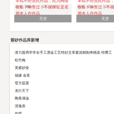
本站不经营此作品，此为网络
本站不经营此作品
收集，未售过，不能保证是老
容量：
388cc
编号：22870
收集，未售过，不
容量：
421cc
编号：91
师本人作作品
师本人作作品
无货
无货
紫砂作品库新增
潜力股周学学全手工洒金工艺特好文革紫泥精制寿桃壶 特费工
松竹梅
美紫砂壶
福缘 金奖
璧方提梁
龙行天下
陶香满溢
清逸壶
提璧