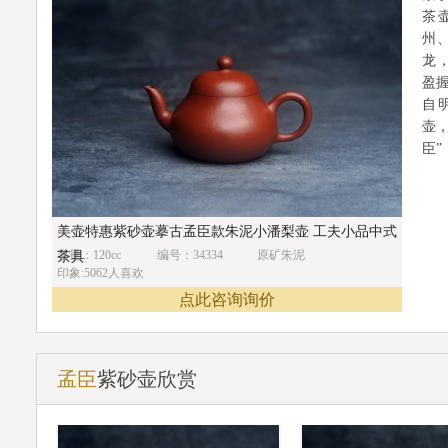
茶
州
龙
盈
自
壶
臣”
美壶特惠紫砂壶摹古孟臣款朱泥小潘梨壶 工夫小品中式
容量：120cc
编号：34334
原矿朱泥
茶具
印象:5062人喜欢
点此咨询询价
孟臣
紫砂壶欣赏