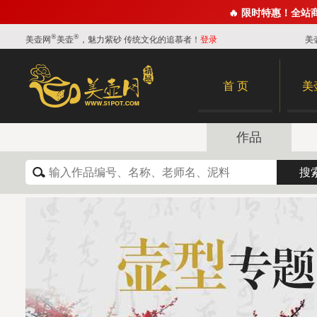
🔥 限时特惠！全站
®
®
美壶网
美壶
，魅力紫砂 传统文化的追慕者！
登录
美
首 页
美
作品