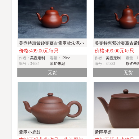
美壶特惠紫砂壶摹古孟臣款朱泥小
美壶特惠紫砂壶摹古孟
价格:499.00元每只
价格:499.00元每只
潘梨壶 工夫小品中式茶具
思亭茶壶 工夫小品中式茶
作者：
美壶定制
容量：
120cc
作者：
美壶定制
容量：
1
编号：34334
原矿朱泥
编号：34333
原矿朱
无货
无货
孟臣小扁鼓
孟臣平盖