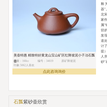
释
器
北
家
属“
切
发
道
计了
提）
美壶特惠 精致特好黄龙山宝山矿区红降坡泥小子冶石瓢
人
容量：160cc
编号：34619
原矿降坡泥
壶
砂“
印象:5062人喜欢
点此咨询询价
石瓢
紫砂壶欣赏