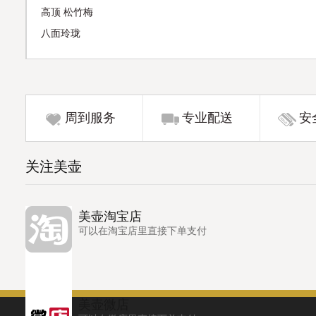
高顶 松竹梅
八面玲珑
周到服务
专业配送
安
关注美壶
美壶淘宝店
可以在淘宝店里直接下单支付
美壶微店