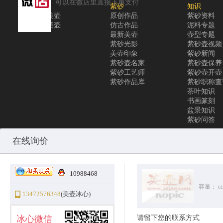
可以在微店里直接下单支付
关于
紫砂
知识
关于美壶
原创作品
紫砂资料
联系美壶
仿古作品
泥料专题
最新美壶
壶型专题
紫砂光影
紫砂壶视频
美壶印象
紫砂新闻
紫砂壶名家
紫砂壶保养
紫砂工艺师
紫砂壶开壶
紫砂作品库
紫砂职称查
茶叶知识
书画篆刻
盆景知识
紫砂问答
Copyright © 2010-2025 All Rights Reserved
沪ICP备12031096号-1
美
在线询价
10988468
容量：
cc
13472576348
(美壶冰心)
冰心微信
请留下您的联系方式