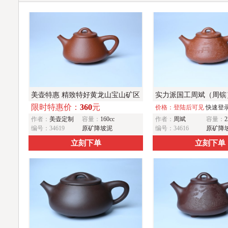
美壶特惠 精致特好黄龙山宝山矿区
实力派国工周斌（周镔
限时特惠价：
360
元
红降坡泥小子冶石瓢壶
坡泥全手工子冶石瓢 
价格：登陆后可见
快速登
作者：
美壶定制
容量：
160cc
作者：
周斌
容量：
2
水
编号：34619
原矿降坡泥
编号：34616
原矿降
立刻下单
立刻下单