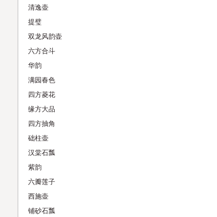
清逸壶
提璧
双龙风韵壶
六方合斗
华韵
满园春色
四方菱花
缘方大品
四方抽角
础柱壶
汉棠石瓢
紫韵
六瓣莲子
西施壶
铺砂石瓢