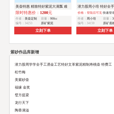
美壶特惠 精致特好紫泥大满瓢 难
潜力股周小培 特好全
限时特惠价：
1200
元
度大 足足做了一个多星期
冶石瓢 此是诗仙坡老作
价格：登陆后可见
快速登
作者：
美壶定制
容量：
900cc
作者：
周小培
容量：
3
雨前茶
编号：34253
原矿紫泥
编号：34159
原矿底
立刻下单
立刻下单
紫砂作品库新增
潜力股周学学全手工洒金工艺特好文革紫泥精制寿桃壶 特费工
松竹梅
美紫砂壶
福缘 金奖
璧方提梁
龙行天下
陶香满溢