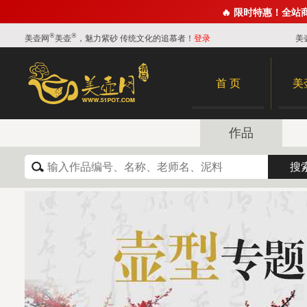
🔥 限时特惠！全站
®
®
美壶网
美壶
，魅力紫砂 传统文化的追慕者！
登录
美
首 页
美
作品