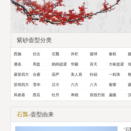
紫砂壶型分类
西施
仿古
石瓢
井栏
掇球
秦权
潘壶
周盘
鹧鸪提梁
华颖
容天
大彬提梁
菱形四方
合菱
葫芦
美人肩
柱础
一粒珠
亚明四方
雪华
汉方
六方
八方
菊蕾
风卷葵
西瓜
牡丹
寿桃
双线竹鼓
扁腹
石瓢
-壶型由来
“石