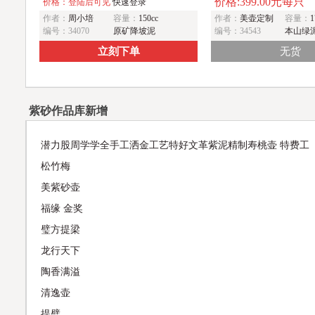
价格:399.00元每只
童子图 天真无邪
价格：登陆后可见
快速登录
醉爱
作者：
周小培
容量：
150cc
作者：
美壶定制
容量：
1
编号：34070
原矿降坡泥
编号：34543
本山绿
立刻下单
无货
紫砂作品库新增
潜力股周学学全手工洒金工艺特好文革紫泥精制寿桃壶 特费工
松竹梅
美紫砂壶
福缘 金奖
璧方提梁
龙行天下
陶香满溢
清逸壶
提璧