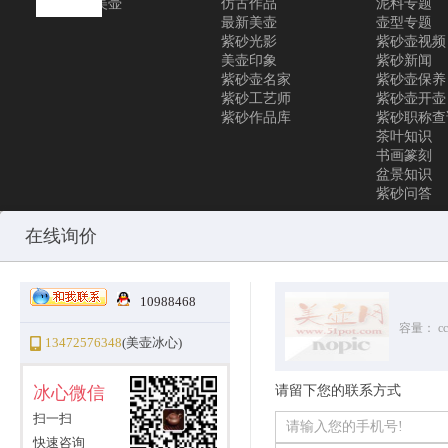
联系美壶
仿古作品
泥料专题
最新美壶
壶型专题
紫砂光影
紫砂壶视频
美壶印象
紫砂新闻
紫砂壶名家
紫砂壶保养
紫砂工艺师
紫砂壶开壶
紫砂作品库
紫砂职称查
茶叶知识
书画篆刻
盆景知识
紫砂问答
Copyright © 2010-2025 All Rights Reserved
沪ICP备12031096号-1
美
在线询价
10988468
容量：
cc
13472576348
(美壶冰心)
冰心微信
请留下您的联系方式
扫一扫
快速咨询