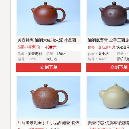
美壶特惠 油润大红袍朱泥 小品西
油润底曹青 全手工西施
限时特惠价：
480
元
施壶 茶人醉爱
冰清 接天莲叶无穷碧 
价格：登陆后可见
快速登
作者：
美壶定制
容量：
150cc
作者：
周小培
容量：
1
样红
编号：33691
大红袍
编号：34187
原矿底
立刻下单
立刻下单
油润降坡泥全手工小品西施壶 装饰
美壶特惠 优质本绿翘嘴