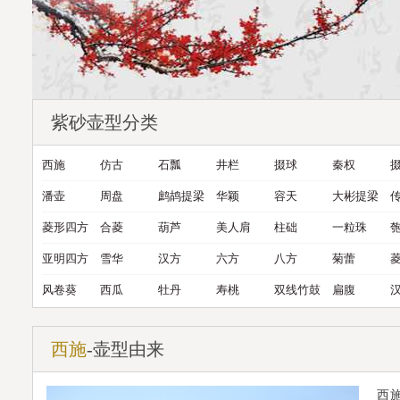
紫砂壶型分类
西施
仿古
石瓢
井栏
掇球
秦权
潘壶
周盘
鹧鸪提梁
华颖
容天
大彬提梁
菱形四方
合菱
葫芦
美人肩
柱础
一粒珠
亚明四方
雪华
汉方
六方
八方
菊蕾
风卷葵
西瓜
牡丹
寿桃
双线竹鼓
扁腹
西施
-壶型由来
西