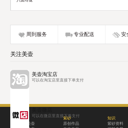
八面玲珑
周到服务
专业配送
安
关注美壶
美壶淘宝店
可以在淘宝店里直接下单支付
美壶微店
可以在微店里直接下单支付
关于
紫砂
知识
关于美壶
原创作品
紫砂资料