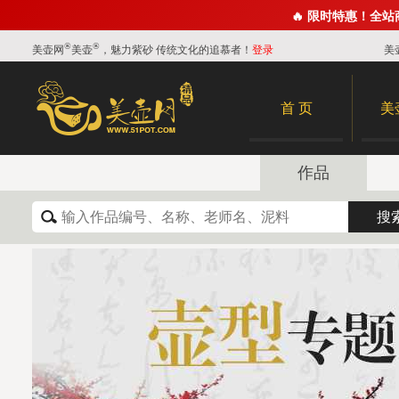
🔥 限时特惠！全
®
®
美壶网
美壶
，魅力紫砂 传统文化的追慕者！
登录
美
首 页
美
作品