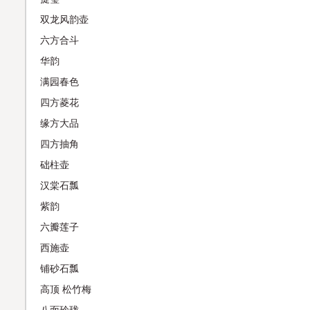
双龙风韵壶
六方合斗
华韵
满园春色
四方菱花
缘方大品
四方抽角
础柱壶
汉棠石瓢
紫韵
六瓣莲子
西施壶
铺砂石瓢
高顶 松竹梅