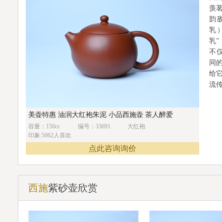
羡
韵
乳
乳
不
同
给
流
美壶特惠 油润大红袍朱泥 小品西施壶 茶人醉爱
容量：150cc
编号：33691
大红袍
印象:5062人喜欢
点此咨询询价
西施
紫砂壶欣赏